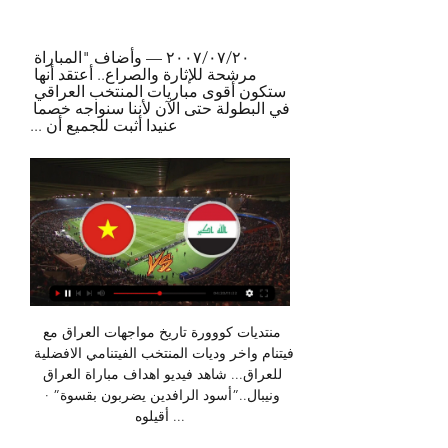
٢٠‏/٠٧‏/٢٠٠٧ — وأضاف "المباراة 
مرشحة للإثارة والصراع.. أعتقد أنها 
ستكون أقوى مباريات المنتخب العراقي 
في البطولة حتى الآن لأننا سنواجه خصما 
عنيدا أثبت للجميع أن ...
منتديات كووورة تاريخ مواجهات العراق مع 
فيتنام واخر وديات المنتخب الفيتنامي الافضلية 
للعراق... شاهد فيديو اهداف مباراة العراق 
ونيبال..”أسود الرافدين يضربون بقسوة” · 
أقيلوه ...
