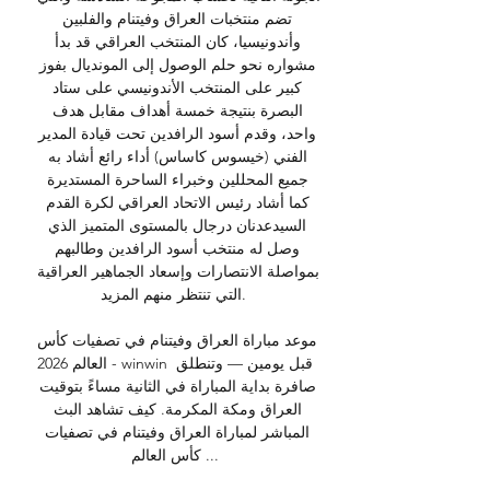
تضم منتخبات العراق وفيتنام والفلبين 
وأندونيسيا، كان المنتخب العراقي قد بدأ 
مشواره نحو حلم الوصول إلى المونديال بفوز 
كبير على المنتخب الأندونيسي على ستاد 
البصرة بنتيجة خمسة أهداف مقابل هدف 
واحد، وقدم أسود الرافدين تحت قيادة المدير 
الفني (خيسوس كاساس) أداء رائع أشاد به 
جميع المحللين وخبراء الساحرة المستديرة 
كما أشاد رئيس الاتحاد العراقي لكرة القدم 
السيدعدنان درجال بالمستوى المتميز الذي 
وصل له منتخب أسود الرافدين وطالبهم 
بمواصلة الانتصارات وإسعاد الجماهير العراقية 
التي تنتظر منهم المزيد. 

موعد مباراة العراق وفيتنام في تصفيات كأس 
العالم 2026 - winwin قبل يومين — وتنطلق 
صافرة بداية المباراة في الثانية مساءً بتوقيت 
العراق ومكة المكرمة. كيف تشاهد البث 
المباشر لمباراة العراق وفيتنام في تصفيات 
كأس العالم ...
