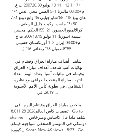
+7 +1 12 −11 10 يوليو 200720:30 ت ع 
م+08:00 ماليزيا 1–5 الصين محي الدين 74' 
هان بينغ 15'، 55'شاو جيايي 36'وانغ دونغ 51'، 
90+3' ملعب بوكيت جليل الوطني، 
كوالالمبورالحضور: 21, 155الحكم: محسن 
بسمة (سوريا) 11 يوليو 200718:15 ت ع 
م+08:00 إيران 2–1 أوزبكستان حسيني 
55'كاظميان 78' رضائي 16' (ه. 

شاهد.. أهداف مباراة العراق وفيتنام في 
نهائيات آسيا شاهد.. أهداف مباراة العراق 
وفيتنام في نهائيات آسيا. بغداد اليوم- بغداد. 
انتهت مباراة المنتخب العراقي مع نظيره 
الفيتنامي، في بطولة كأس الأمم الآسيوية 
2019، في ...

ملخص مباراة العراق وفيتنام اليوم | في 
تصفيات كاس العالم2026 8:011:28 · Go to 
channel · شاهد ماذا قال كاساس وميرخاس 
دوسكي في المؤتمر الصحفي لمواجهة فيتنام. 
كوورة _ Koora New 4K views · 8:23 · Go 