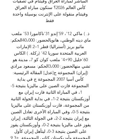
المباشر لمباراة العراق وفيتنام في تصفيات 
كأس العالم 2026؟ ستكون مباراة العراق 
وفيتنام منقولة على الإنترنت بوسيلة واحدة 
فقط

ذ. ) ماكي 12'، 59'إندو 31'ناكامورا 53' ملعب 
ماي دينه الوطني، هانويالحضور: 40،000الحكم: 
ماثيو بريز (أستراليا) قطر 1–2 الإمارات 
العربية المتحدة سوريا 42' (ركلة. ) الكاس 
60'خليل 90+4' ملعب كوان كو 7، مدينة هو 
تشي منهالحضور: 3،000الحكم: مسعود مرادي 
(إيران) المجموعة ج[عدل] المقالة الرئيسية: 
كأس آسيا 2007 المجموعة ج في بداية 
المجموعة فازت الصين على ماليزيا بنتيجة 5-
1، في المباراة الثانية فازت إيران مع 
أوزبكستان بنتيجة 2-1، في بداية الجولة الثانية 
من المجموعة، فازت أوزبكستان على ماليزيا 
بنتيجة 5-0، وفي المباراة الأخرى تعادل الصين 
مع إيران بنتيجة 2-2، في الجولة الثالثة، إيران 
يفوز على ماليزيا بنتيجة 2-0، وأوزبكستان يفوز 
على الصين بنتيجة 3-0، ليتأهل إيران كأول 
المجموعة وأوزبكستان كثاني المجموعة. +3 9 