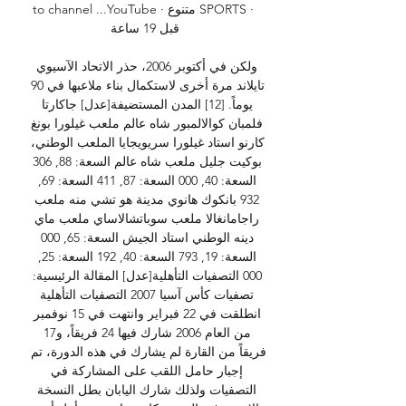
to channel ...YouTube · متنوع SPORTS · 
قبل 19 ساعة

ولكن في أكتوبر 2006، حذر الاتحاد الآسيوي 
تايلاند مرة أخرى لاستكمال بناء ملاعبها في 90 
يوماً. [12] المدن المستضيفة[عدل] جاكارتا 
فلمبان كوالالمبور شاه عالم ملعب غيلورا بونغ 
كارنو استاد غيلورا سريويجايا الملعب الوطني، 
بوكيت جليل ملعب شاه عالم السعة: 88, 306 
السعة: 40, 000 السعة: 87, 411 السعة: 69, 
932 بانكوك هانوي مدينة هو تشي منه ملعب 
راجامانغالا ملعب سوباتشالاساي ملعب ماي 
دينه الوطني استاد الجيش السعة: 65, 000 
السعة: 19, 793 السعة: 40, 192 السعة: 25, 
000 التصفيات التأهلية[عدل] المقالة الرئيسية: 
تصفيات كأس آسيا 2007 التصفيات التأهلية 
انطلقت في 22 فبراير وانتهت في 15 نوفمبر 
من العام 2006 شارك فيها 24 فريقاً، و17 
فريقاً من القارة لم يشارك في هذه الدورة، تم 
إجبار حامل اللقب على المشاركة في 
التصفيات ولذلك شارك اليابان بطل النسخة 