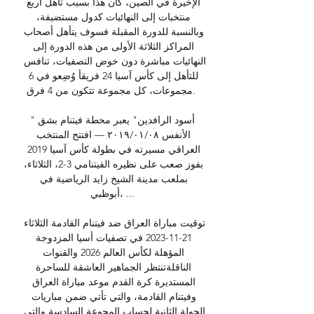
الإخيرة في الصين، كان هذا بسبب تأهل أربع 
منتخبات إلى النهائيات كدول مستضيفة، 
وبالنسبة للدورة المقبلة فسوف يتأهل أصحاب 
المراكز الثلاثة الأولى من هذه الدورة إلى 
النهائيات مباشرة دون خوض التصفيات، تنافس 
للتأهل إلى كأس آسيا 24 فريقأ وُضِعو في 6 
مجموعات، كل مجموعة تتكون من 4 فرق. 

"أسود الرافدين" يعبر محطة فيتنام بشق 
الأنفس ٠٨‏/٠١‏/٢٠١٩ — افتتح المنتخب 
العراقي مسيرته في بطولة كأس آسيا 2019 
بفوز صعب على نظيره الفيتنامي 3-2، الثلاثاء، 
بملعب مدينة الشيخ زايد الرياضية في 
أبوظبي، ...

توقيت مباراة العراق ضد فيتنام القادمة الثلاثاء 
21-11-2023 في تصفيات أسيا المزدوجة 
المؤهلة لكأس العالم 2026 والقنوات 
الناقلةتنتظر الجماهير العاشقة للساحرة 
المستديرة كرة القدم موعد مباراة العراق 
وفيتنام القادمة، والتي تأتي ضمن مباريات 
الجولة الثانية لحساب المجوعة السادسة والتي 