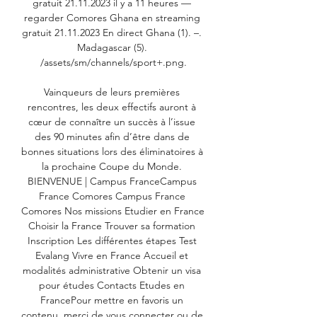
gratuit 21.11.2023 il y a 11 heures — 
regarder Comores Ghana en streaming 
gratuit 21.11.2023 En direct Ghana (1). –. 
Madagascar (5). 
/assets/sm/channels/sport+.png.

Vainqueurs de leurs premières 
rencontres, les deux effectifs auront à 
cœur de connaître un succès à l’issue 
des 90 minutes afin d’être dans de 
bonnes situations lors des éliminatoires à 
la prochaine Coupe du Monde. 
BIENVENUE | Campus FranceCampus 
France Comores Campus France 
Comores Nos missions Etudier en France 
Choisir la France Trouver sa formation 
Inscription Les différentes étapes Test 
Evalang Vivre en France Accueil et 
modalités administrative Obtenir un visa 
pour études Contacts Etudes en 
FrancePour mettre en favoris un 
contenu, merci de vous connecter ou de 