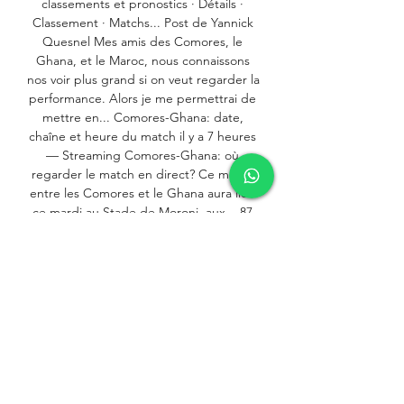
classements et pronostics · Détails · 
Classement · Matchs... Post de Yannick 
Quesnel Mes amis des Comores, le 
Ghana, et le Maroc, nous connaissons 
nos voir plus grand si on veut regarder la 
performance. Alors je me permettrai de 
mettre en... Comores-Ghana: date, 
chaîne et heure du match il y a 7 heures 
— Streaming Comores-Ghana: où 
regarder le match en direct? Ce match 
entre les Comores et le Ghana aura lieu 
ce mardi au Stade de Moroni, aux... 87 
chez ZEbet. 

Les Comores possèdent la meilleure 
attaque de la poule avec 4 buts 
marqués. Le Ghana n’a toujours pas 
gagné la moindre rencontre à l’extérieur 
en 2023. Le Ghana connaît un échec 
offensivement loin de ses terres: 5 
matchs sans inscrire un but en 7 
déplacements. Notre prono Comores vs 