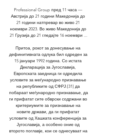
Professional Group пред 11 часа — 
Австрија до 21 години Македонија до 
21 години натпревар во живо 21 
ноември 2023. Во живо Македонија до 
21 Грузија до 21 гледајте 16 ноември ...

Притоа, рокот за донесување на 
дефинитивната одлука бил одреден за 
15 јануари 1992 година. Со истата 
Декларација за Југославија, 
Европската заедница ги одредила 
условите за меѓународно признавање 
на републиките од СФРЈ:[31] да 
побараат меѓународно признавање, да 
ги прифатат сите обврски содржани во 
критериумите за признавање на 
новите држави, да ги прифатат 
условите од Хашката конференција за 
Југославија, а особено оние од 
второто поглавје, кои се однесуваат на 