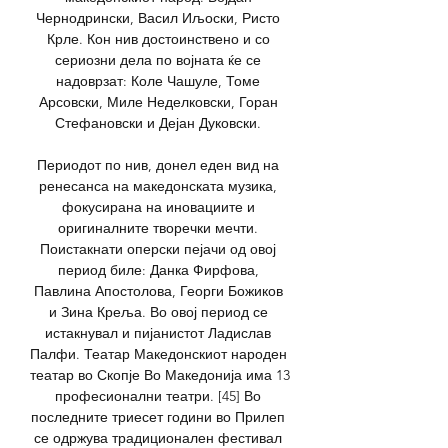
Чернодрински, Васил Иљоски, Ристо 
Крле. Кон нив достоинствено и со 
сериозни дела по војната ќе се 
надоврзат: Коле Чашуле, Томе 
Арсовски, Миле Неделковски, Горан 
Стефановски и Дејан Дуковски. 

Периодот по нив, донел еден вид на 
ренесанса на македонската музика, 
фокусирана на иновациите и 
оригиналните творечки мечти. 
Поистакнати оперски пејачи од овој 
период биле: Данка Фирфова, 
Павлина Апостолова, Георги Божиков 
и Зина Креља. Во овој период се 
истакнувал и пијанистот Ладислав 
Палфи. Театар Македонскиот народен 
театар во Скопје Во Македонија има 13 
професионални театри. [45] Во 
последните триесет години во Прилеп 
се одржува традиционален фестивал 