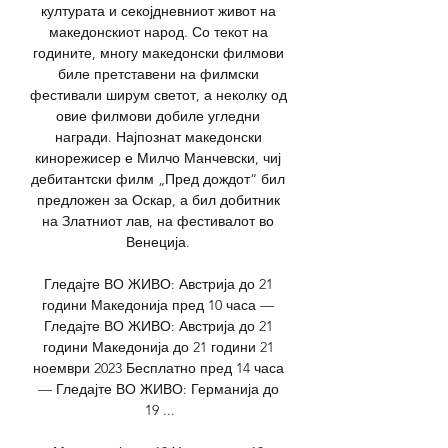
културата и секојдневниот живот на 
македонскиот народ. Со текот на 
годините, многу македонски филмови 
биле претставени на филмски 
фестивали ширум светот, а неколку од 
овие филмови добиле угледни 
награди. Најпознат македонски 
кинорежисер е Милчо Манчевски, чиј 
дебитантски филм „Пред дождот“ бил 
предложен за Оскар, а бил добитник 
на Златниот лав, на фестивалот во 
Венеција. 

Гледајте ВО ЖИВО: Австрија до 21 
години Македонија пред 10 часа — 
Гледајте ВО ЖИВО: Австрија до 21 
години Македонија до 21 години 21 
ноември 2023 Бесплатно пред 14 часа 
— Гледајте ВО ЖИВО: Германија до 
19 ...
