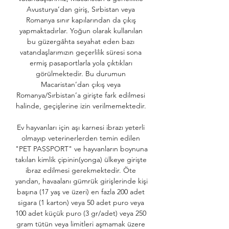
Avusturya’dan giriş, Sırbistan veya 
Romanya sınır kapılarından da çıkış 
yapmaktadırlar. Yoğun olarak kullanılan 
bu güzergâhta seyahat eden bazı 
vatandaşlarımızın geçerlilik süresi sona 
ermiş pasaportlarla yola çıktıkları 
görülmektedir. Bu durumun 
Macaristan’dan çıkış veya 
Romanya/Sırbistan’a girişte fark edilmesi 
halinde, geçişlerine izin verilmemektedir. 

Ev hayvanları için aşı karnesi ibrazı yeterli 
olmayıp veterinerlerden temin edilen 
"PET PASSPORT" ve hayvanların boynuna 
takılan kimlik çipinin(yonga) ülkeye girişte 
ibraz edilmesi gerekmektedir. Öte 
yandan, havaalanı gümrük girişlerinde kişi 
başına (17 yaş ve üzeri) en fazla 200 adet 
sigara (1 karton) veya 50 adet puro veya 
100 adet küçük puro (3 gr/adet) veya 250 
gram tütün veya limitleri aşmamak üzere 