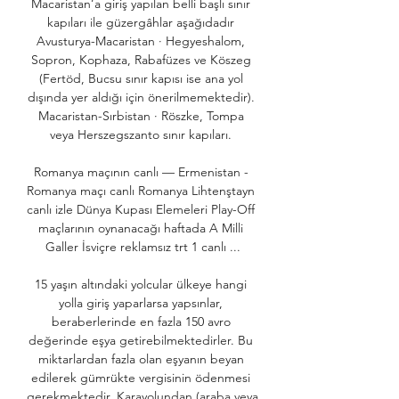
Macaristan’a giriş yapılan belli başlı sınır 
kapıları ile güzergâhlar aşağıdadır 
Avusturya-Macaristan · Hegyeshalom, 
Sopron, Kophaza, Rabafüzes ve Köszeg 
(Fertöd, Bucsu sınır kapısı ise ana yol 
dışında yer aldığı için önerilmemektedir). 
Macaristan-Sırbistan · Röszke, Tompa 
veya Herszegszanto sınır kapıları. 

Romanya maçının canlı — Ermenistan - 
Romanya maçı canlı Romanya Lihtenştayn 
canlı izle Dünya Kupası Elemeleri Play-Off 
maçlarının oynanacağı haftada A Milli 
Galler İsviçre reklamsız trt 1 canlı ...

15 yaşın altındaki yolcular ülkeye hangi 
yolla giriş yaparlarsa yapsınlar, 
beraberlerinde en fazla 150 avro 
değerinde eşya getirebilmektedirler. Bu 
miktarlardan fazla olan eşyanın beyan 
edilerek gümrükte vergisinin ödenmesi 
gerekmektedir. Karayolundan (araba veya 