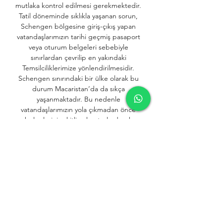
mutlaka kontrol edilmesi gerekmektedir. 
Tatil döneminde sıklıkla yaşanan sorun, 
Schengen bölgesine giriş-çıkış yapan 
vatandaşlarımızın tarihi geçmiş pasaport 
veya oturum belgeleri sebebiyle 
sınırlardan çevrilip en yakındaki 
Temsilciliklerimize yönlendirilmesidir. 
Schengen sınırındaki bir ülke olarak bu 
durum Macaristan’da da sıkça 
yaşanmaktadır. Bu nedenle 
vatandaşlarımızın yola çıkmadan önce 
belgelerini vakitlice kontrol ederek 
eksikliklerini gidermeleri, tatil yolunda 
karşılaşabilecekleri sorunların önüne 
geçilebilmesi bakımından önem arz 
etmektedir. Sırbistan geçişindeki Röszke 
sınır kapısının yanı sıra, vatandaşlarımızın 
bu sınır kapısının 55 km batısında yer alan 
Tompa sınır kapısını da 
kullanabileceklerini hatırda tutmaları 
önerilir. 
