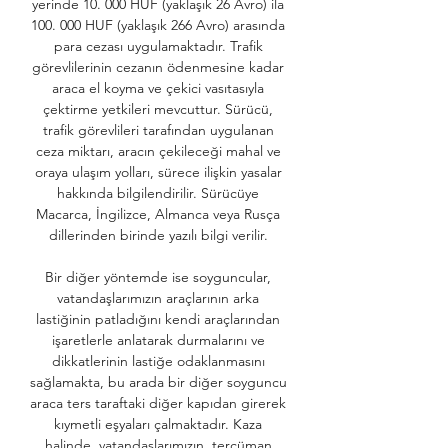
yerinde 10. 000 HUF (yaklaşık 26 Avro) ila 
100. 000 HUF (yaklaşık 266 Avro) arasında 
para cezası uygulamaktadır. Trafik 
görevlilerinin cezanın ödenmesine kadar 
araca el koyma ve çekici vasıtasıyla 
çektirme yetkileri mevcuttur. Sürücü, 
trafik görevlileri tarafından uygulanan 
ceza miktarı, aracın çekileceği mahal ve 
oraya ulaşım yolları, sürece ilişkin yasalar 
hakkında bilgilendirilir. Sürücüye 
Macarca, İngilizce, Almanca veya Rusça 
dillerinden birinde yazılı bilgi verilir. 

Bir diğer yöntemde ise soyguncular, 
vatandaşlarımızın araçlarının arka 
lastiğinin patladığını kendi araçlarından 
işaretlerle anlatarak durmalarını ve 
dikkatlerinin lastiğe odaklanmasını 
sağlamakta, bu arada bir diğer soyguncu 
araca ters taraftaki diğer kapıdan girerek 
kıymetli eşyaları çalmaktadır. Kaza 
halinde, vatandaşlarımızın, tercüman 