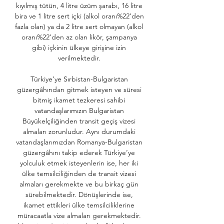
kıyılmış tütün, 4 litre üzüm şarabı, 16 litre 
bira ve 1 litre sert içki (alkol oranı%22’den 
fazla olan) ya da 2 litre sert olmayan (alkol 
oranı%22’den az olan likör, şampanya 
gibi) içkinin ülkeye girişine izin 
verilmektedir. 

Türkiye’ye Sırbistan-Bulgaristan 
güzergâhından gitmek isteyen ve süresi 
bitmiş ikamet tezkeresi sahibi 
vatandaşlarımızın Bulgaristan 
Büyükelçiliğinden transit geçiş vizesi 
almaları zorunludur. Aynı durumdaki 
vatandaşlarımızdan Romanya-Bulgaristan 
güzergâhını takip ederek Türkiye’ye 
yolculuk etmek isteyenlerin ise, her iki 
ülke temsilciliğinden de transit vizesi 
almaları gerekmekte ve bu birkaç gün 
sürebilmektedir. Dönüşlerinde ise, 
ikamet ettikleri ülke temsilciliklerine 
müracaatla vize almaları gerekmektedir. 