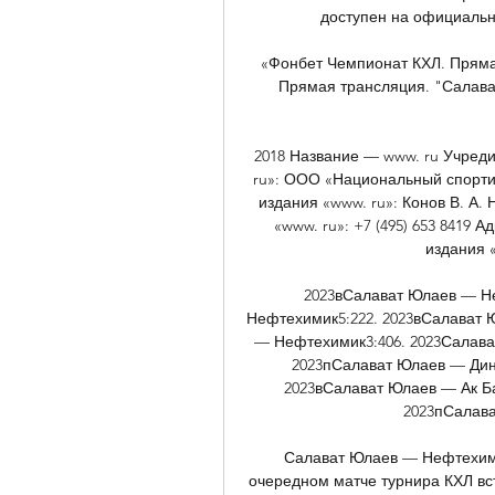
доступен на официально
«Фонбет Чемпионат КХЛ. Пряма
Прямая трансляция. "Салават
2018 Название — www. ru Учреди
ru»: ООО «Национальный спорти
издания «www. ru»: Конов В. А
«www. ru»: +7 (495) 653 8419 
издания «
2023вСалават Юлаев — Не
Нефтехимик5:222. 2023вСалават Ю
— Нефтехимик3:406. 2023Салава
2023пСалават Юлаев — Дина
2023вСалават Юлаев — Ак Ба
2023пСалава
Салават Юлаев — Нефтехими
очередном матче турнира КХЛ вс