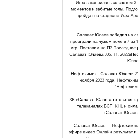
Игра закончилась со счетом 3
моментов и забитые голы. Подгот
пройдет на стадионe Уфа Аре
Салават Юлаев победил на св
проиграли на чужом поле в 7 из 
игр. Поставим на П2 Последние
Салават Юлаев2:305. 11. 2022вНе
Юлае
Нефтехимик - Салават Юлаев: 21
ноября 2023 года: Нефтехимик
"Нефтехим-
ХК «Салават Юлаев» готовится к 
телеканалах БСТ, KHL и онла
«Салават Юлаев»
Салават Юлаев — Нефтехимик - 
эфире видео Онлайн результат и