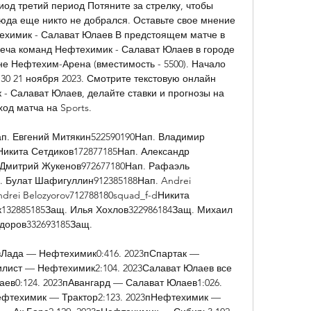
од третий период Потяните за стрелку, чтобы 
юда еще никто не добрался. Оставьте свое мнение 
ехимик - Салават Юлаев В предстоящем матче в 
еча команд Нефтехимик - Салават Юлаев в городе 
не Нефтехим-Арена (вместимость - 5500). Начало 
30 21 ноября 2023. Смотрите текстовую онлайн 
- Салават Юлаев, делайте ставки и прогнозы на 
ход матча на Sports. 

п. Евгений Митякин522590190Нап. Владимир 
икита Сетдиков172877185Нап. Александр 
 Дмитрий Жукенов972677180Нап. Рафаэль 
 Булат Шафигуллин912385188Нап. Andrei 
ndrei Belozyorov712788180squad_f-dНикита 
132885185Защ. Илья Хохлов322986184Защ. Михаил 
доров332693185Защ. 

вЛада — Нефтехимик0:416. 2023пСпартак — 
лист — Нефтехимик2:104. 2023Салават Юлаев все 
в0:124. 2023пАвангард — Салават Юлаев1:026. 
фтехимик — Трактор2:123. 2023пНефтехимик — 