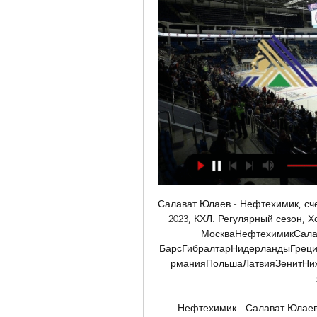
Салават Юлаев - Нефтехимик, счет
2023, КХЛ. Регулярный сезон,
МоскваНефтехимикСала
БарсГибралтарНидерландыГреци
рманияПольшаЛатвияЗенитНижн
Нефтехимик - Салават Юлаев /