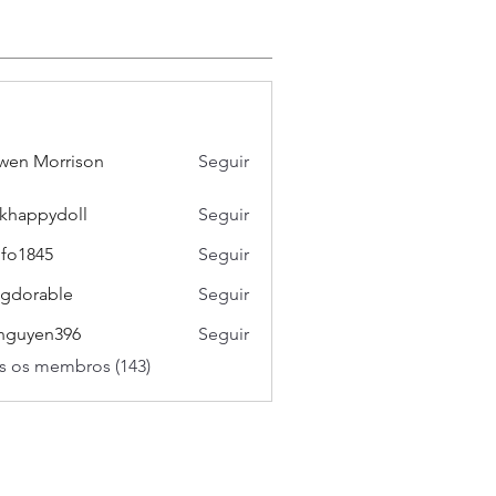
wen Morrison
Seguir
khappydoll
Seguir
pydoll
ifo1845
Seguir
45
gdorable
Seguir
able
nguyen396
Seguir
en396
s os membros (143)