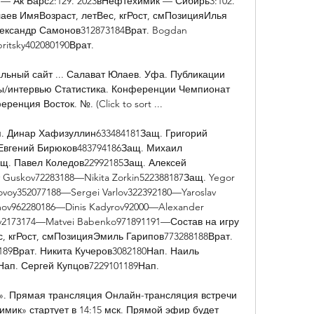
 — Ак Барс2:129. 2023вНефтехимик — Сибирь3:102. 
аев ИмяВозраст, летВес, кгРост, смПозицияИлья 
ександр Самонов312873184Врат. Bogdan 
ritsky402080190Врат. 

альный сайт ... Салават Юлаев. Уфа. Публикации 
ы/интервью Статистика. Конференции Чемпионат 
енция Восток. №. (Click to sort ...

ап. Динар Хафизуллин633484181Защ. Григорий 
Евгений Бирюков483794186Защ. Михаил 
щ. Павел Коледов22992185Защ. Алексей 
Guskov72283188—Nikita Zorkin522388187Защ. Yegor 
oy352077188—Sergei Varlov322392180—Yaroslav 
mov962280186—Dinis Kadyrov92000—Alexander 
2173174—Matvei Babenko971891191—Состав на игру 
 кгРост, смПозицияЭмиль Гарипов773288188Врат. 
89Врат. Никита Кучеров3082180Нап. Наиль 
ап. Сергей Купцов7229101189Нап. 

. Прямая трансляция Онлайн-трансляция встречи 
ик» стартует в 14:15 мск. Прямой эфир будет 