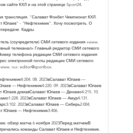
м сайте КХЛ и на этой странице Sport24.

я трансляция. "Салават Фонбет Чемпионат КХЛ. 
 Юлаев" - "Нефтехимик". Хочу посмотреть. О 
передаче. Кадры.

тель (соучредители) СМИ сетевого издания «www. 
вный телеканал» Главный редактор СМИ сетевого 
. Номер телефона редакции СМИ сетевого издания 
Адрес электронной почты редакции СМИ сетевого 
www. ru»: editor@sportbox. 

фтехимик4:204. 08. 2023вСалават Юлаев — 
лаев — Нефтехимик4:220. 09. 2023вСалават Юлаев 
т Юлаев домавСалават Юлаев — Динамо4:215. 10. 
мо1:228. 2023вСалават Юлаев — Амур4:131. 
рс3:102. 2023вСалават Юлаев — Сибирь2:004. 
т Юлаев — Нефтехимик3:406. 

к: обзор матча 6 ноября 2023Перед матчемВ 
тречались команды Салават Юлаев и Нефтехимик. 