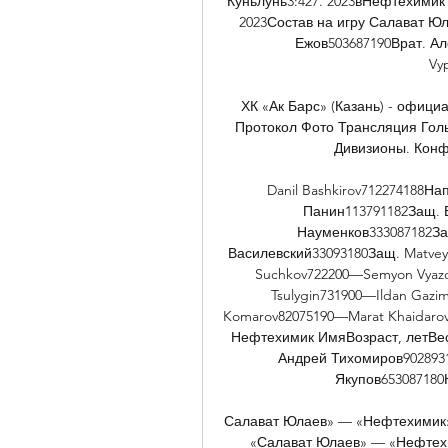
Куньлунь3:427. 2023вНефтехимик
2023Состав на игру Салават Юл
Ежов503687190Врат. Ал
Vyp
ХК «Ак Барс» (Казань) - офици
Протокол Фото Трансляция Гол
Дивизионы. Конфер
Danil Bashkirov712274188Н
Панин113791182Защ. 
Науменков333087182За
Василевский33093180Защ. Matvey 
Suchkov722200—Semyon Vyazov
Tsulygin731900—Ildan Gazi
Komarov82075190—Marat Khaidarov
Нефтехимик ИмяВозраст, летВес,
Андрей Тихомиров9028931
Якупов653087180Н
Салават Юлаев» — «Нефтехимик»
«Салават Юлаев» — «Нефтехим