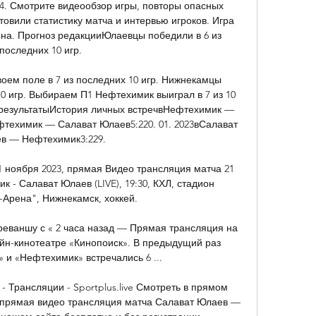
-4. Смотрите видеообзор игры, повторы опасных 
овили статистику матча и интервью игроков. Игра 
на. Прогноз редакцииЮлаевцы победили в 6 из 
последних 10 игр. 

оем поле в 7 из последних 10 игр. Нижнекамцы 
10 игр. Выбираем П1 Нефтехимик выиграл в 7 из 10 
 результатыИстория личных встречвНефтехимик — 
фтехимик — Салават Юлаев5:220. 01. 2023вСалават 
в — Нефтехимик3:229. 

 ноября 2023, прямая Видео трансляция матча 21 
 - Салават Юлаев (LIVE), 19:30, КХЛ, стадион 
Арена", Нижнекамск, хоккей.

реваншу с « 2 часа назад — Прямая трансляция на 
йн-кинотеатре «Кинопоиск». В предыдущий раз 
 и «Нефтехимик» встречались 6 ...

Трансляции - Sportplus.live Смотреть в прямом 
 прямая видео трансляция матча Салават Юлаев — 