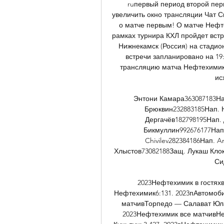
ruпервый период второй пери
увеличить окно трансляции Чат С
о матче первым! О матче Нефт
рамках турнира КХЛ пройдет встр
Нижнекамск (Россия) на стадио
встречи запланировано на 19:
трансляцию матча Нефтехимик 
ис
Энтони Камара363087183На
Брюквин232883185Нап. Н
Дергачёв182798195Нап.
Бикмуллин992676177Нап.
Chivilev282384186Нап. A
Хлыстов73082188Защ. Лукаш Клок
Си
2023Нефтехимик в гостях
Нефтехимик6:131. 2023пАвтомоби
матчивТорпедо — Салават Юлае
2023Нефтехимик все матчивНе