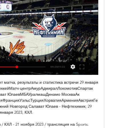
 матча, результаты и статистика встречи 29 января 
 ХоккейМатч-центрАмурАдмиралЛокомотивСпартак 
ват ЮлаевМБАУралмашДинамо МоскваАк 
яФранцияУэльсТурцияХорватияАрменияАвстрияГе
ий Новгород Салават Юлаев - Нефтехимик, 29 
января 2023, КХЛ. 

 КХЛ - 21 ноября 2023 / трансляция на Sports. 