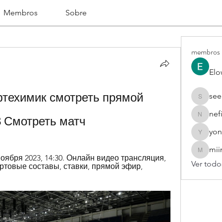
Membros
Sobre
membros
Elo
техимик смотреть прямой 
see
seekhap
nef
3 Смотреть матч
nefifo18
yon
yongdor
mii
miinguy
6 ноября 2023, 14:30. Онлайн видео трансляция, 
Ver todo
артовые составы, ставки, прямой эфир, 