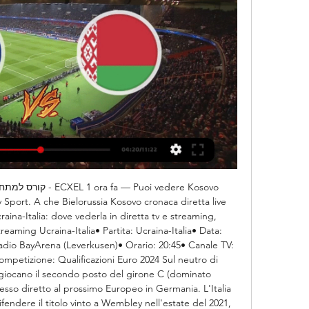
y Sport. A che Bielorussia Kosovo cronaca diretta live 
raina-Italia: dove vederla in diretta tv e streaming, 
reaming Ucraina-Italia• Partita: Ucraina-Italia• Data: 
dio BayArena (Leverkusen)• Orario: 20:45• Canale TV: 
mpetizione: Qualificazioni Euro 2024 Sul neutro di 
i giocano il secondo posto del girone C (dominato 
cesso diretto al prossimo Europeo in Germania. L'Italia 
difendere il titolo vinto a Wembley nell'estate del 2021, 