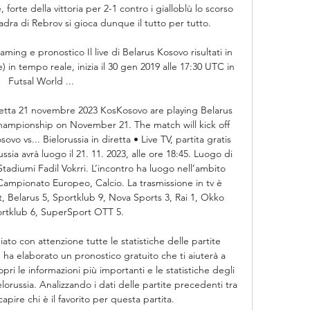
, forte della vittoria per 2-1 contro i gialloblù lo scorso 
dra di Rebrov si gioca dunque il tutto per tutto. 

aming e pronostico Il live di Belarus Kosovo risultati in 
) in tempo reale, inizia il 30 gen 2019 alle 17:30 UTC in 
Futsal World ...

retta 21 novembre 2023 KosKosovo are playing Belarus 
ampionship on November 21. The match will kick off 
o vs... Bielorussia in diretta • Live TV, partita gratis 
ssia avrà luogo il 21. 11. 2023, alle ore 18:45. Luogo di 
adiumi Fadil Vokrri. L’incontro ha luogo nell’ambito 
l Campionato Europeo, Calcio. La trasmissione in tv è 
, Belarus 5, Sportklub 9, Nova Sports 3, Rai 1, Okko 
rtklub 6, SuperSport OTT 5. 

iato con attenzione tutte le statistiche delle partite 
ha elaborato un pronostico gratuito che ti aiuterà a 
i le informazioni più importanti e le statistiche degli 
lorussia. Analizzando i dati delle partite precedenti tra 
ire chi è il favorito per questa partita. 
