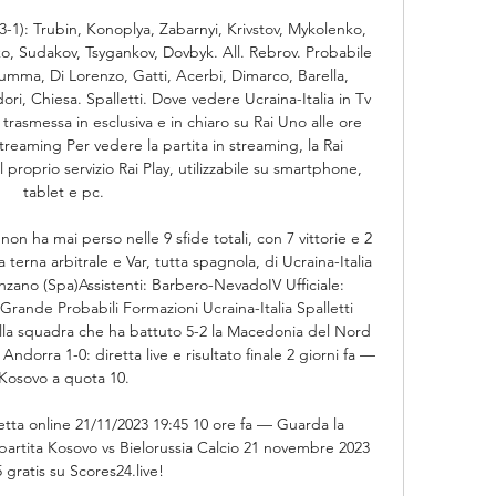
-1): Trubin, Konoplya, Zabarnyi, Krivstov, Mykolenko, 
 Sudakov, Tsygankov, Dovbyk. All. Rebrov. Probabile 
rumma, Di Lorenzo, Gatti, Acerbi, Dimarco, Barella, 
ori, Chiesa. Spalletti. Dove vedere Ucraina-Italia in Tv 
à trasmessa in esclusiva e in chiaro su Rai Uno alle ore 
Streaming Per vedere la partita in streaming, la Rai 
 proprio servizio Rai Play, utilizzabile su smartphone, 
tablet e pc. 

non ha mai perso nelle 9 sfide totali, con 7 vittorie e 2 
 terna arbitrale e Var, tutta spagnola, di Ucraina-Italia 
nzano (Spa)Assistenti: Barbero-NevadoIV Ufficiale: 
nde Probabili Formazioni Ucraina-Italia Spalletti 
lla squadra che ha battuto 5-2 la Macedonia del Nord 
ndorra 1-0: diretta live e risultato finale 2 giorni fa — 
Kosovo a quota 10. 

etta online 21/11/2023 19:45 10 ore fa — Guarda la 
 partita Kosovo vs Bielorussia Calcio 21 novembre 2023 
 gratis su Scores24.live!
