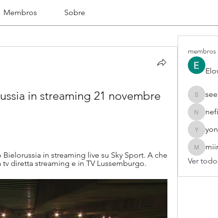
Membros
Sobre
membros
Elo
ussia in streaming 21 novembre 
see
seekhap
nef
nefifo18
yon
yongdor
mii
miinguy
ielorussia in streaming live su Sky Sport. A che 
Ver todo
tta tv diretta streaming e in TV Lussemburgo.