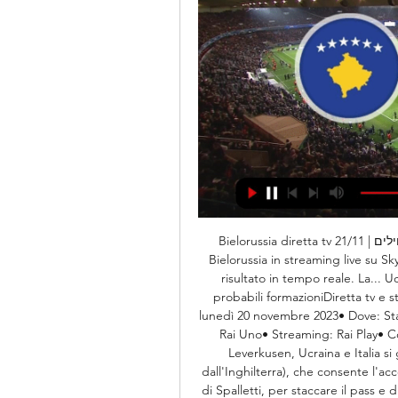
Bielorussia diretta tv 21/11 | קורס למתחילים - ECXEL 1 ora fa — Puoi vedere Kosovo 
Bielorussia in streaming live su Sk
risultato in tempo reale. La... Uc
probabili formazioniDiretta tv e st
lunedì 20 novembre 2023• Dove: Sta
Rai Uno• Streaming: Rai Play• Co
Leverkusen, Ucraina e Italia s
dall'Inghilterra), che consente l'ac
di Spalletti, per staccare il pass e 