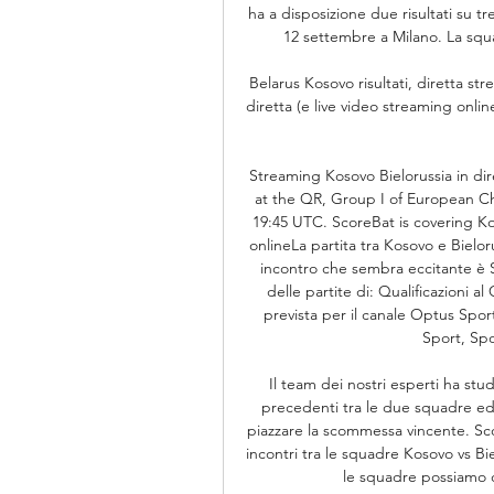
ha a disposizione due risultati su tre
12 settembre a Milano. La squa
Belarus Kosovo risultati, diretta stre
diretta (e live video streaming online
Streaming Kosovo Bielorussia in di
at the QR, Group I of European Ch
19:45 UTC. ScoreBat is covering Kosov
onlineLa partita tra Kosovo e Bieloru
incontro che sembra eccitante è St
delle partite di: Qualificazioni a
prevista per il canale Optus Sport
Sport, Spo
Il team dei nostri esperti ha stud
precedenti tra le due squadre ed 
piazzare la scommessa vincente. Scopr
incontri tra le squadre Kosovo vs Bie
le squadre possiamo cap