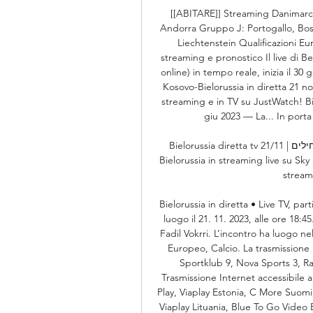
[[ABITARE]] Streaming Danimarca-S
Andorra Gruppo J: Portogallo, Bosn
Liechtenstein Qualificazioni Euro
streaming e pronostico Il live di Bel
online) in tempo reale, inizia il 3
Kosovo-Bielorussia in diretta 21 no
streaming e in TV su JustWatch! Biel
giu 2023 — La... In porta T
Bielorussia diretta tv 21/11 | קורס למתחילים - ECXEL 10 ore fa — Puoi vedere Kosovo 
Bielorussia in streaming live su Sky
stream
Bielorussia in diretta • Live TV, part
luogo il 21. 11. 2023, alle ore 18:
Fadil Vokrri. L’incontro ha luogo ne
Europeo, Calcio. La trasmissione i
Sportklub 9, Nova Sports 3, R
Trasmissione Internet accessibile a:
Play, Viaplay Estonia, C More Suomi, 
Viaplay Lituania, Blue To Go Video