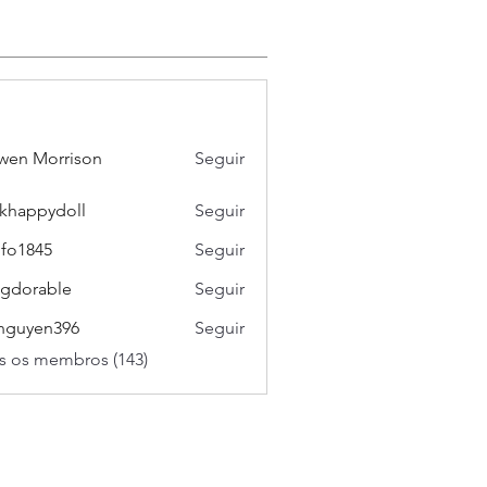
wen Morrison
Seguir
khappydoll
Seguir
pydoll
ifo1845
Seguir
45
gdorable
Seguir
able
nguyen396
Seguir
en396
s os membros (143)