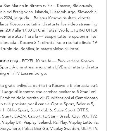
an Marino in diretta tv 7 s... Kosovo, Bielorussia, 
ia ed Erzegovina, Islanda, Lussemburgo, Slovacchia, 
 2024, la guida... Belarus Kosovo risultati, diretta 
arus Kosovo risultati in diretta (e live video streaming 
0 gen 2019 alle 17:30 UTC in Futsal World... [GRATUITO] 
vembre 2023 1 ora fa — Scopri tutte le opzioni in live 
orussia - Kosovo 2-1: diretta live e risultato finale 19 
rubin del Benfica, in estate vicino all'Inter. 

 Sport. A che streaming gratis LIVE e diretta tv diretta 
ing e in TV Lussemburgo.

ita gratis onlineLa partita tra Kosovo e Bielorussia avrà 
45. Luogo di incontro che sembra eccitante è Stadiumi 
ll’ambito delle partite di: Qualificazioni al Campionato 
n tv è prevista per il canale Optus Sport, Belarus 5, 
ai 1, Okko Sport, Sportklub 6, SuperSport OTT 5. 
 Star+, DAZN, Csport. tv, Star+ Brasil, iQiyi, VIX, TV2 
Viaplay UK, Viaplay Iceland, Rai Play, Viaplay Lettonia, 
 Everywhere, Polsat Box Go, Viaplay Sweden, UEFA TV. 
