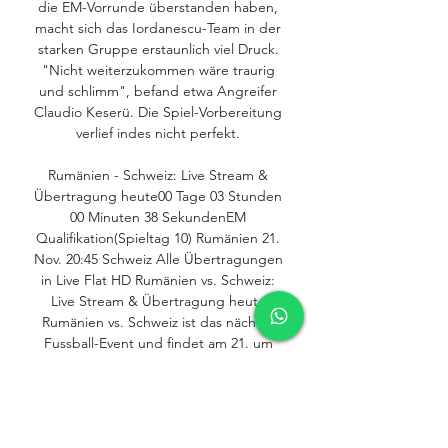
die EM-Vorrunde überstanden haben, 
macht sich das Iordanescu-Team in der 
starken Gruppe erstaunlich viel Druck. 
"Nicht weiterzukommen wäre traurig 
und schlimm", befand etwa Angreifer 
Claudio Keserü. Die Spiel-Vorbereitung 
verlief indes nicht perfekt. 

Rumänien - Schweiz: Live Stream & 
Übertragung heute00 Tage 03 Stunden 
00 Minuten 38 SekundenEM 
Qualifikation(Spieltag 10) Rumänien 21. 
Nov. 20:45 Schweiz Alle Übertragungen 
in Live Flat HD Rumänien vs. Schweiz: 
Live Stream & Übertragung heute 
Rumänien vs. Schweiz ist das nächste 
Fussball-Event und findet am 21. um 
20:45 statt. Du kannst Rumänien vs. 
Schweiz bei DAZN live streamen. Infos 
zum Event21. AnfangsdatumArena 
NationalaStadionEM 