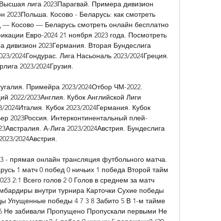
Высшая лига 2023Парагвай. Примера дивизион 
н 2023Польша. Косово - Беларусь: как смотреть 
д — Косово — Беларусь смотреть онлайн бесплатно 
ации Евро-2024 21 ноября 2023 года. Посмотреть 
а дивизион 2023Германия. Вторая Бундеслига 
023/2024Гондурас. Лига Насьональ 2023/2024Греция. 
лига 2023/2024Грузия. 

угалия. Примейра 2023/2024Отбор ЧМ-2022. 
й 2022/2023Англия. Кубок Английской Лиги 
3/2024Италия. Кубок 2023/2024Германия. Кубок 
ьер 2023Россия. Интерконтинентальный плей-
3Австралия. А-Лига 2023/2024Австрия. Бундеслига 
2023/2024Австрия. 

23 - прямая онлайн трансляция футбольного матча. 
арусь 1 матч 0 побед 0 ничьих 1 победа Второй тайм 
3 2:1 Всего голов 2 0 Голов в среднем за матч 
омбардиры внутри турнира Карточки Сухие победы 
 Упущенные победы 4 7 3 8 Забито 5 В 1-м тайме 
6 Не забивали Пропущено Пропускали первыми Не 