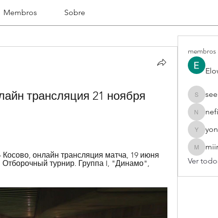
Membros
Sobre
membros
Elo
лайн трансляция 21 ноября 
see
seekhap
nef
nefifo18
yon
yongdor
mii
miinguy
– Косово, онлайн трансляция матча, 19 июня 
Ver todo
. Отборочный турнир. Группа I, "Динамо", 