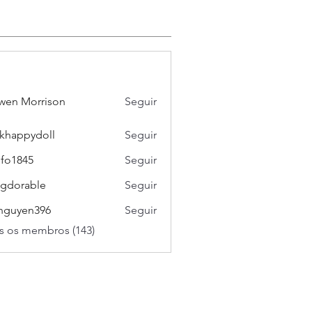
wen Morrison
Seguir
khappydoll
Seguir
pydoll
ifo1845
Seguir
45
gdorable
Seguir
able
nguyen396
Seguir
en396
s os membros (143)