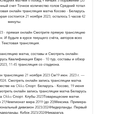
оследних матчей 6 побед 9 ничьих 5 поражений (20 
чный счет Точное количество голов Средний тотал 
вая онлайн трансляция матча Косово - Беларусь 
орая состоится 21 ноября 2023, осталось 5 часов 42 
минуты. 

2023 - прямая онлайн Смотрите прямую трансляцию 
. И будьте в курсе текущего счёта, авторов всех 
. Текстовая трансляция.

трансляцию матча, составы и Смотреть онлайн-
усь Квалификация Евро - 10 тур, составы и обзор 
2023, 11:45 трансляция со стадиона.

н трансляцию 21 ноября 2023 См19 июн. 2023 г. — 
24. Смотреть онлайн запись трансляции матча 
естве на Okko Спорт. Беларусь - Косово, 19 июня 
Смотреть онлайн запись трансляции матча Беларусь 
на Okko Спорт. Клубы 2023Товарищеские матчи. 
 21)Чемпионат мира 2019 (до 20)Мексика. Примера-
иональный дивизион 2023/2024Нидерланды. Первый 
идерланды. Кубок 2023/2024Никарагуа. 
