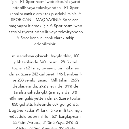
için TRT Spor resmi web sitesini ziyaret 
edebilir veya televizyondan TRT Spor 
kanalını canlı olarak takip edebilirsiniz. A 
SPOR CANLI MAÇ YAYINIA Spor canlı 
maç yayını izlemek için A Spor resmi web 
sitesini ziyaret edebilir veya televizyondan 
A Spor kanalını canlı olarak takip 
edebilirsiniz. 

müsabakaya çıkacak. Ay-yıldızlılar, 100 
yıllık tarihinde 340'ı resmi, 281'i özel 
toplam 621 maç oynayıp, biri hükmen 
olmak üzere 242 galibiyet, 146 beraberlik 
ve 233 yenilgi yaşadı. Milli takım, 265'i 
deplasmanda, 272'si evinde, 84'ü de 
tarafsız sahada çıktığı maçlarda, 3'ü 
hükmen galibiyetten olmak üzere toplam 
850 gol attı, kalesinde 887 gol gördü. 
Bugüne kadar 91 farklı ülke milli takımıyla 
mücadele eden milliler, 621 karşılaşmanın 
537'sini Avrupa, 34'ünü Asya, 24'ünü 
Afrika, 23'ünü Amerika, 3'ünü de 