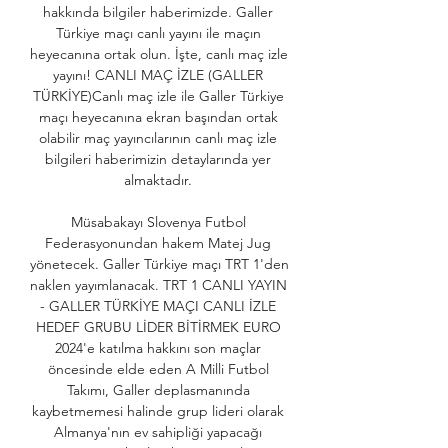
hakkında bilgiler haberimizde. Galler 
Türkiye maçı canlı yayını ile maçın 
heyecanına ortak olun. İşte, canlı maç izle 
yayını! CANLI MAÇ İZLE (GALLER 
TÜRKİYE)Canlı maç izle ile Galler Türkiye 
maçı heyecanına ekran başından ortak 
olabilir maç yayıncılarının canlı maç izle 
bilgileri haberimizin detaylarında yer 
almaktadır. 

Müsabakayı Slovenya Futbol 
Federasyonundan hakem Matej Jug 
yönetecek. Galler Türkiye maçı TRT 1'den 
naklen yayımlanacak. TRT 1 CANLI YAYIN 
- GALLER TÜRKİYE MAÇI CANLI İZLE 
HEDEF GRUBU LİDER BİTİRMEK EURO 
2024'e katılma hakkını son maçlar 
öncesinde elde eden A Milli Futbol 
Takımı, Galler deplasmanında 
kaybetmemesi halinde grup lideri olarak 
Almanya'nın ev sahipliği yapacağı 