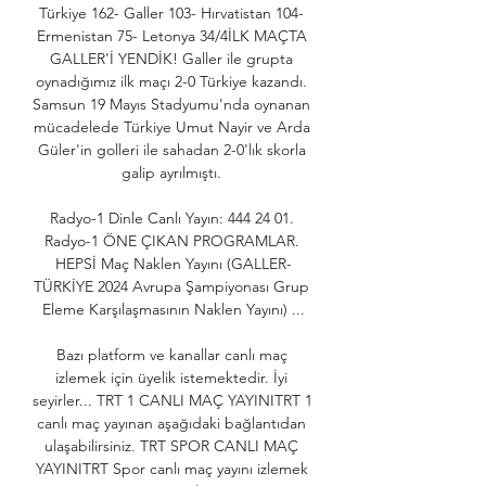
Türkiye 162- Galler 103- Hırvatistan 104- 
Ermenistan 75- Letonya 34/4İLK MAÇTA 
GALLER'İ YENDİK! Galler ile grupta 
oynadığımız ilk maçı 2-0 Türkiye kazandı. 
Samsun 19 Mayıs Stadyumu'nda oynanan 
mücadelede Türkiye Umut Nayir ve Arda 
Güler'in golleri ile sahadan 2-0'lık skorla 
galip ayrılmıştı. 

Radyo-1 Dinle Canlı Yayın: 444 24 01. 
Radyo-1 ÖNE ÇIKAN PROGRAMLAR. 
HEPSİ Maç Naklen Yayını (GALLER-
TÜRKİYE 2024 Avrupa Şampiyonası Grup 
Eleme Karşılaşmasının Naklen Yayını) ...

Bazı platform ve kanallar canlı maç 
izlemek için üyelik istemektedir. İyi 
seyirler... TRT 1 CANLI MAÇ YAYINITRT 1 
canlı maç yayınan aşağıdaki bağlantıdan 
ulaşabilirsiniz. TRT SPOR CANLI MAÇ 
YAYINITRT Spor canlı maç yayını izlemek 