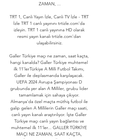
ZAMAN, ...

TRT 1, Canlı Yayın İzle, Canlı TV İzle - TRT 
İzle TRT 1 canlı yayınını trtizle.com'da 
izleyin. TRT 1 canlı yayınına HD olarak 
resmi yayın kanalı trtizle.com'dan 
ulaşabilirsiniz.

Galler Türkiye maçı ne zaman, saat kaçta, 
hangi kanalda? Galler Türkiye muhtemel 
ilk 11'lerTürkiye A Milli Futbol Takımı, 
Galler ile deplasmanda karşılaşacak. 
UEFA 2024 Avrupa Şampiyonası D 
grubunda yer alan A Milliler, grubu lider 
tamamlamak için sahaya çıkıyor. 
Almanya'da özel maçta müthiş futbol ile 
galip gelen A Millilerin Galler maçı saati, 
canlı yayın kanalı araştırılıyor. İşte Galler 
Türkiye maçı canlı yayın bağlantısı ve 
muhtemel ilk 11'ler... GALLER TÜRKİYE 
MAÇI NE ZAMAN, SAAT KAÇTA, 