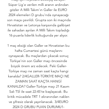
Süper Lig'e verilen milli aranın ardından 
gözler A Milli Takım'ın Galler ile EURO 
2024 elemeleri D grubu'nda oynayacağı 
son maça çevrildi. Grupta son iki maçında 
Hırvatistan ve Letonya karşısında galibiyet 
ile sahadan ayrılan A Milli Takım topladığı 
16 puanla liderlik koltuğunda yer alıyor. 

1 maç eksiği olan Galler ve Hırvatistan bu 
hafta Cumartesi günü maçlarını 
oynayacak. Bu maçlardan çıkacak sonuç 
Türkiye'nin son Galler maçı öncesinde 
büyük önem arz edecek. Peki Galler-
Türkiye maçı ne zaman saat kaçta hangi 
kanalda? 2/4GALLER-TÜRKİYE MAÇI NE 
ZAMAN SAAT KAÇTA HANGİ 
KANALDA? Galler-Türkiye maçı 21 Kasım 
Salı TSİ ile saat 22:45'te başlayacak. Bu 
kritik mücadele TRT 1 ekranından naklen 
ve şifresiz olarak yayınlanacak. 3/4EURO 
2024 D GRUBU PUAN DURUMU1- 