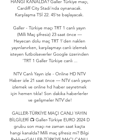
HANGİ KANALDA? Galler Türkiye maçı, 
Cardiff City Stadı'nda oynanacak. 
Karşılaşma TSİ 22. 45'te başlayacak. 

Galler - Türkiye maçı TRT 1 canlı yayın 
(Milli Maç şifresiz) 23 saat önce — 
Heyecan dolu maç TRT 1'den naklen 
yayınlanırken, karşılaşmayı canlı izlemek 
isteyen futbolseverler Google üzerinden 
'TRT 1 Galler Türkiye canlı ...

NTV Canlı Yayın izle - Online HD NTV 
Haber izle 21 saat önce — NTV canlı yayın 
izlemek ve online hd haber seyretmek 
için hemen tıkla! Son dakika haberlerler 
ve gelişmeler NTV'de!

GALLER-TÜRKİYE MAÇI CANLI YAYIN 
BİLGİLERİ 📺 Galler-Türkiye EURO 2024 D 
grubu son maçı ne zaman saat kaçta 
hangi kanalda? Milli maç şifresiz mi? Bilgi 
RehberiGALLER-TÜRKİYE MAÇI CANLI 