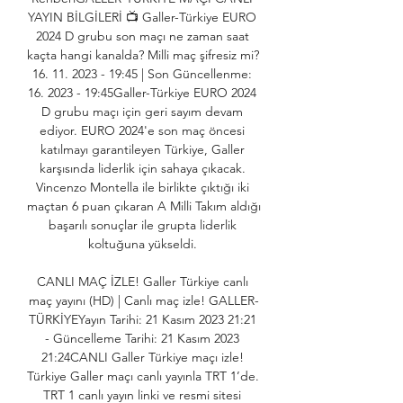
YAYIN BİLGİLERİ 📺 Galler-Türkiye EURO 
2024 D grubu son maçı ne zaman saat 
kaçta hangi kanalda? Milli maç şifresiz mi? 
16. 11. 2023 - 19:45 | Son Güncellenme: 
16. 2023 - 19:45Galler-Türkiye EURO 2024 
D grubu maçı için geri sayım devam 
ediyor. EURO 2024'e son maç öncesi 
katılmayı garantileyen Türkiye, Galler 
karşısında liderlik için sahaya çıkacak. 
Vincenzo Montella ile birlikte çıktığı iki 
maçtan 6 puan çıkaran A Milli Takım aldığı 
başarılı sonuçlar ile grupta liderlik 
koltuğuna yükseldi. 

CANLI MAÇ İZLE! Galler Türkiye canlı 
maç yayını (HD) | Canlı maç izle! GALLER-
TÜRKİYEYayın Tarihi: 21 Kasım 2023 21:21 
- Güncelleme Tarihi: 21 Kasım 2023 
21:24CANLI Galler Türkiye maçı izle! 
Türkiye Galler maçı canlı yayınla TRT 1’de. 
TRT 1 canlı yayın linki ve resmi sitesi 