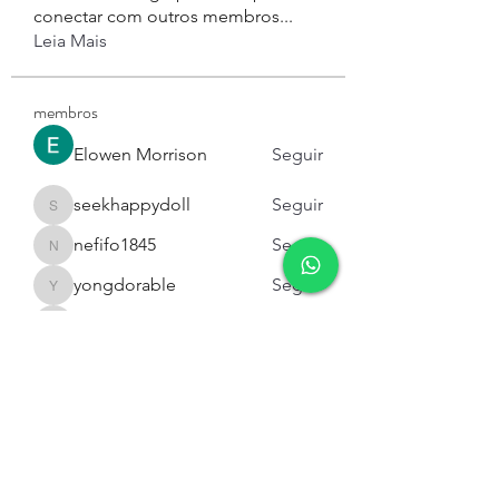
conectar com outros membros
...
Leia Mais
membros
Elowen Morrison
Seguir
seekhappydoll
Seguir
seekhappydoll
nefifo1845
Seguir
nefifo1845
yongdorable
Seguir
yongdorable
miinguyen396
Seguir
miinguyen396
Ver todos os membros (143)