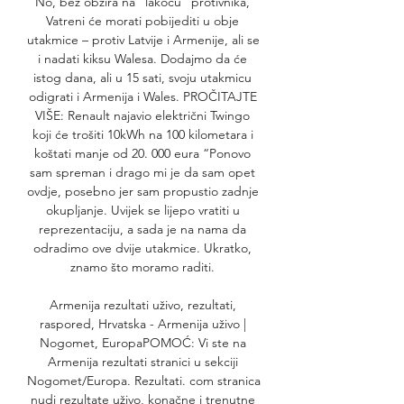
No, bez obzira na “lakoću” protivnika, 
Vatreni će morati pobijediti u obje 
utakmice – protiv Latvije i Armenije, ali se 
i nadati kiksu Walesa. Dodajmo da će 
istog dana, ali u 15 sati, svoju utakmicu 
odigrati i Armenija i Wales. PROČITAJTE 
VIŠE: Renault najavio električni Twingo 
koji će trošiti 10kWh na 100 kilometara i 
koštati manje od 20. 000 eura “Ponovo 
sam spreman i drago mi je da sam opet 
ovdje, posebno jer sam propustio zadnje 
okupljanje. Uvijek se lijepo vratiti u 
reprezentaciju, a sada je na nama da 
odradimo ove dvije utakmice. Ukratko, 
znamo što moramo raditi. 

Armenija rezultati uživo, rezultati, 
raspored, Hrvatska - Armenija uživo | 
Nogomet, EuropaPOMOĆ: Vi ste na 
Armenija rezultati stranici u sekciji 
Nogomet/Europa. Rezultati. com stranica 
nudi rezultate uživo, konačne i trenutne 