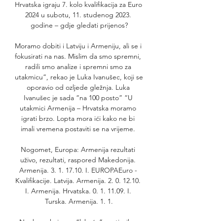
Hrvatska igraju 7. kolo kvalifikacija za Euro 
2024 u subotu, 11. studenog 2023. 
godine – gdje gledati prijenos?

Moramo dobiti i Latviju i Armeniju, ali se i 
fokusirati na nas. Mislim da smo spremni, 
radili smo analize i spremni smo za 
utakmicu”, rekao je Luka Ivanušec, koji se 
oporavio od ozljede gležnja. Luka 
Ivanušec je sada “na 100 posto” “U 
utakmici Armenija – Hrvatska moramo 
igrati brzo. Lopta mora ići kako ne bi 
imali vremena postaviti se na vrijeme. 

Nogomet, Europa: Armenija rezultati 
uživo, rezultati, raspored Makedonija. 
Armenija. 3. 1. 17.10. I. EUROPAEuro - 
Kvalifikacije. Latvija. Armenija. 2. 0. 12.10. 
I. Armenija. Hrvatska. 0. 1. 11.09. I. 
Turska. Armenija. 1. 1.
