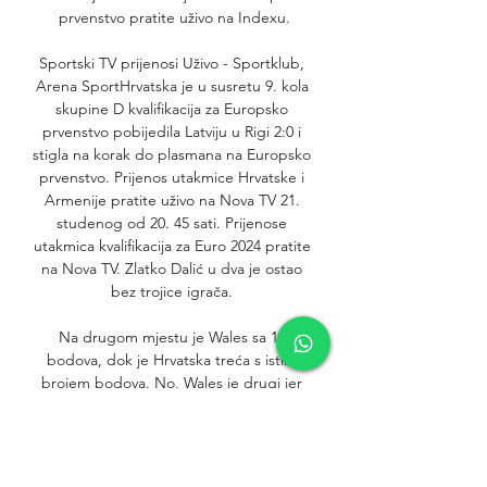
prvenstvo pratite uživo na Indexu.

Sportski TV prijenosi Uživo - Sportklub, 
Arena SportHrvatska je u susretu 9. kola 
skupine D kvalifikacija za Europsko 
prvenstvo pobijedila Latviju u Rigi 2:0 i 
stigla na korak do plasmana na Europsko 
prvenstvo. Prijenos utakmice Hrvatske i 
Armenije pratite uživo na Nova TV 21. 
studenog od 20. 45 sati. Prijenose 
utakmica kvalifikacija za Euro 2024 pratite 
na Nova TV. Zlatko Dalić u dva je ostao 
bez trojice igrača. 

Na drugom mjestu je Wales sa 10 
bodova, dok je Hrvatska treća s istim 
brojem bodova. No, Wales je drugi jer 
ima bolji omjer protiv Vatrenih. I 
dodajmo, obje reprezentacije imaju po 
šest odigranih utakmica, što znači da će 
se voditi velika borba za drugo mjesto 