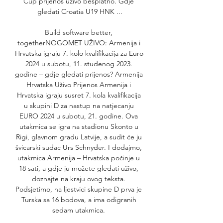
Cup prijenos uživo besplatno. Gdje 
gledati Croatia U19 HNK ...

Build software better, 
togetherNOGOMET UŽIVO: Armenija i 
Hrvatska igraju 7. kolo kvalifikacija za Euro 
2024 u subotu, 11. studenog 2023. 
godine – gdje gledati prijenos? Armenija 
Hrvatska Uživo Prijenos Armenija i 
Hrvatska igraju susret 7. kola kvalifikacija 
u skupini D za nastup na natjecanju 
EURO 2024 u subotu, 21. godine. Ova 
utakmica se igra na stadionu Skonto u 
Rigi, glavnom gradu Latvije, a sudit će ju 
švicarski sudac Urs Schnyder. I dodajmo, 
utakmica Armenija – Hrvatska počinje u 
18 sati, a gdje ju možete gledati uživo, 
doznajte na kraju ovog teksta. 
Podsjetimo, na ljestvici skupine D prva je 
Turska sa 16 bodova, a ima odigranih 
sedam utakmica. 
