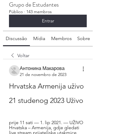
Grupo de Estudantes
Público
·
143 membros
Entrar
Discussão
Mídia
Membros
Sobre
Voltar
Антонина Макарова
21 de novembro de 2023
Hrvatska Armenija uživo 
21 studenog 2023 Uživo
prije 11 sati — 1. lip 2021. — UŽIVO 
Hrvatska – Armenija, gdje gledati 
live stream prijateljske utakmice 