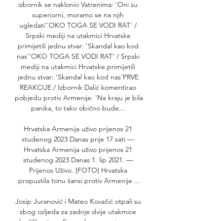
izbornik se naklonio Vatrenima: 'Oni su 
superiorni, moramo se na njih 
ugledati''OKO TOGA SE VODI RAT' / 
Srpski mediji na utakmici Hrvatske 
primijetili jednu stvar: 'Skandal kao kod 
nas''OKO TOGA SE VODI RAT' / Srpski 
mediji na utakmici Hrvatske primijetili 
jednu stvar: 'Skandal kao kod nas'PRVE 
REAKCIJE / Izbornik Dalić komentirao 
pobjedu protiv Armenije: 'Na kraju je bila 
panika, to tako obično bude... 

Hrvatska Armenija uživo prijenos 21 
studenog 2023 Danas prije 17 sati — 
Hrvatska Armenija uživo prijenos 21 
studenog 2023 Danas 1. lip 2021. — 
Prijenos Uživo. [FOTO] Hrvatska 
propustila tonu šansi protiv Armenije ...

Josip Juranović i Mateo Kovačić otpali su 
zbog ozljeda za zadnje dvije utakmice 