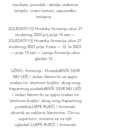
rezultate, poredak i detalje utakmice 
(strijelci, crveni kartoni, usporedbu 
tečajeva... 

[[GLEDATI!!!]] Hrvatska Armenija uživo 21 
studenog 2023 prij prije 14 sati — 
[GLEDATI!!!]] Hrvatska Armenija uživo 21 
studenog 2023 prije 3 sata — 12. lis 2023. 
— prije 15 sati — Latvija Armenija uživo 
gledati 12 ...

UŽIVO: Armenija - HrvatskaBIVŠI SSSR 
MU LEŽI / Jedan Vatreni bi se sjajno 
snašao na 'istočnom bojištu' zbog ovog 
frapantnog podatkaBIVŠI SSSR MU LEŽI 
/ Jedan Vatreni bi se sjajno snašao na 
'istočnom bojištu' zbog ovog frapantnog 
podatkaLIJEPE RIJEČI / Armenski 
izbornik se naklonio Vatrenima: 'Oni su 
superiorni, moramo se na njih 
ugledati'LIJEPE RIJEČI / Armenski 