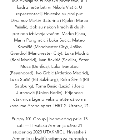
kvalifikacija za Europsko prvenstvo, a u 
kadru neće biti ni Nikola Vlašić. U 
reprezentaciji Hrvatske su prvi put 
Dinamov Martin Baturina i Rijekin Marco 
Pašalić, dok su nakon kraćih ili duljih 
perioda izbivanja vraćeni Marko Pjaca, 
Marin Pongračić i Luka Sučić. Mateo 
Kovačić (Manchester City), Joško 
Gvardiol (Manchester City), Luka Modrić 
(Real Madrid), Ivan Rakitić (Sevilla), Petar 
Musa (Benfica), Luka Ivanušec 
(Feyenoord), Ivo Grbić (Atletico Madrid), 
Luka Sučić (RB Salzburg), Roko Šimić (RB 
Salzburg), Toma Bašić (Lazio) i Josip 
Juranović (Union Berlin). Prijenose 
utakmica Lige prvaka pratite uživo na 
kanalima Arene sport i HRT 2. Utorak, 21. 

Puppy 101 Group | behavedog prije 13 
sati — Hrvatska Armenija uživo 21 
studenog 2023 UTAKMICU Hrvatske i 
Armenije u kvalifikacijama za Europsko 