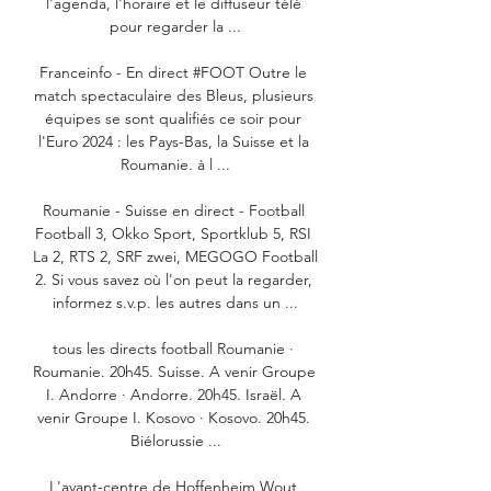
l'agenda, l'horaire et le diffuseur télé 
pour regarder la ...

Franceinfo - En direct #FOOT Outre le 
match spectaculaire des Bleus, plusieurs 
équipes se sont qualifiés ce soir pour 
l'Euro 2024 : les Pays-Bas, la Suisse et la 
Roumanie. à l ...

Roumanie - Suisse en direct - Football 
Football 3, Okko Sport, Sportklub 5, RSI 
La 2, RTS 2, SRF zwei, MEGOGO Football 
2. Si vous savez où l'on peut la regarder, 
informez s.v.p. les autres dans un ...

tous les directs football Roumanie · 
Roumanie. 20h45. Suisse. A venir Groupe 
I. Andorre · Andorre. 20h45. Israël. A 
venir Groupe I. Kosovo · Kosovo. 20h45. 
Biélorussie ...

L'avant-centre de Hoffenheim Wout 