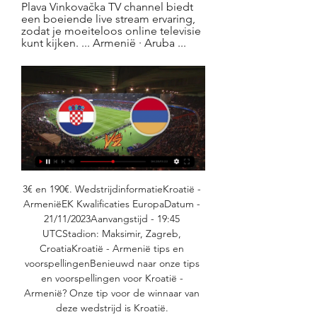
Plava Vinkovačka TV channel biedt 
een boeiende live stream ervaring, 
zodat je moeiteloos online televisie 
kunt kijken. ... Armenië · Aruba ...
3€ en 190€. WedstrijdinformatieKroatië - ArmeniëEK Kwalificaties EuropaDatum - 21/11/2023Aanvangstijd - 19:45 UTCStadion: Maksimir, Zagreb, CroatiaKroatië - Armenië tips en voorspellingenBenieuwd naar onze tips en voorspellingen voor Kroatië - Armenië? Onze tip voor de winnaar van deze wedstrijd is Kroatië. 

Kroatië - Armenië » Tussenstand & Live stream + Odds, Statistieken en NieuwsKroatië speelt thuis tegen Armenië voor een spannende wedstrijd in de EK Kwalificaties. Een mooi affiche voor de Voetballiefhebber. De wedstrijd vindt plaats op 21/11/2023 om 19:45 UTC. Oddspedia helpt je door de odds voor Kroatië Armenië te vergelijken van 39 en 40 verschillende wedmarkten. Bookmakers verwachten dat Kroatië er met de winst vandoor gaat tegen een quotering van @ 1. 13. Op deze pagina bekijk je de huidige vorm van Kroatië en Armenië, evenals de competitiestand en h2h statistieken. 

Georgië Schotland kijken live 16 november 2023 Tv kijken 5 dagen geleden — Wales kan zich kwalificeren als het Armenië klopt en Kroatië van Letland verliest. ''] Denemarken San Marino kijken live stream Spielberg ...

VoetbalVoor live topvoetbal zit je helemaal goed bij Ziggo Sport. Van Virgil van Dijk tot Frenkie de Jong en van La Liga tot de Champions League. Alle wereldsterren en grote voetbalcompetities zie je live op Ziggo Sport. Champions League De strijd om de cup met de grote oren FA Cup Het oudste bekertoernooi ter wereld La Liga Met het Barça van Frenkie en Atleti van Memphis Ligue 1 Wereldsterren en veel Nederlanders Serie A Italiaans topvoetbal WK Kwalificatie Copa del Rey Spaans bekervoetbal Nations League Alle toplanden in actie League Cup De tweede bekercompetitie van Engeland Croky Cup Beker van België Jupiler Pro League Belgische competitie Scottish Premiership Primeira Liga UEFA Youth League Supercopa de España Super Coppa Coppa Italia De Italiaanse beker Süper Lig EK Kwalificatie Samenvattingen van de wedstrijden voor de kwalificatie van het Europees Kampioenschap Meer voetbalaanbod tonen Meer Ziggo Sport Voetbal? Volg ons dan via je favoriete social media kanalen en blijf op de hoogte! Onze voetbal talkshows Rondo Napraten over het voetbalweekend In Rondo is het voetbal, voetbal en nog eens voetbal dat de klok slaat. 

Frankrijk Gibraltar kijken stream 18 november 2023 Livestrea 3 dagen geleden — Armenië Wales EK Kwalificatie Ziggo Sport Voetbal Afgelopen(18:00)Letland Kroatië Ziggo SportZiggo Sport SelectZiggo Sport Voetbal 20 ...

De aftrap vindt plaats over 6 uur, 21 minuten en 32 seconden. Video hoogtepunten en samenvatting Kroatië - Armenië Opstellingen Kroatië - Armenië De opstellingen van beide teams zijn op dit moment nog niet bekend. Zodra de opstellingen bekend zijn zullen we deze hier vermelden. Voorbeschouwing Kroatië - Armenië Kroatië en Armenië spelen tegen elkaar in seizoen 2024 van de EK Kwalificatie. Het duel zal worden geleid door scheidsrechter Ivan Kružliak en zijn assistenten. 

Kroatië - Armenië Samenvatting: Voetbal Uitslagen en HoogtepuntenVolg de live Voetbal-wedstrijd van de EK-kwalificatie tussen Kroatië en Armenië met Eurosport. De wedstrijd begint om 20:45 op 21 november 2023. Ontdek het laatste nieuws over Kroatië en Armenië en zoek actuele standen, resultaten, Topscorers en Voorgaande winnaars van de EK-kwalificatie. 

Lijst van voetbalinterlands Armenië - Kroatië - WikipediaDeze lijst van voetbalinterlands is een overzicht van alle officiële voetbalwedstrijden tussen de nationale teams van Armenië en Kroatië. De landen speelden tot op heden[1] twee keer tegen elkaar. De eerste ontmoeting, een vriendschappelijk duel, werd gespeeld in Velika Gorica op 1 juni 2021. Voor het Kroatisch voetbalelftal was dit een oefenwedstrijd in de voorbereiding op het Europees kampioenschap voetbal 2020. Het laatste duel, een kwalificatiewedstrijd voor het Europees kampioenschap voetbal 2024, vond plaats op 11 september 2023 in Jerevan. Wedstrijden[bewerken | brontekst bewerken] № Plaats Datum Competitie Wedstrijd Uitslag 1 Velika Gorica 1 juni 2021 Vriendschappelijk Kroatië – Armenië 1 – 1 2 Jerevan 11 september 2023 EK 2024 kwalificatie Armenië − Kroatië 0 − 1 Samenvatting[bewerken | brontekst bewerken] Totaalgespeeld Winst Armenië Gelijk Winst Kroatië Doelsaldo Armenië – Kroatië EK-kwalificatie 0 1 − 1 Totaal 1 − 2 Zie ook[bewerken | brontekst bewerken] Lijst van voetbalinterlands Armenië - Kroatië (vrouwen) · · Armeens voetbalelftal AFFA · A-internationals · Bondscoaches · Statistieken · Armeens vrouwenelftal · Armenië U21 · Armenië U20 · Armenië U19 · Armenië U18 · Armenië U17 · Armenië U16 Interlands 1992 – 1999 · 2000 – 2009 · 2010 – 2019 · 2020 − 2029 Van jaar tot jaar 1992 · 1993 · 1994 · 1995 · 1996 · 1997 · 1998 · 1999 · 2000 · 2001 · 2002 · 2003 · 2004 · 2005 · 2006 · 2007 · 2008 · 2009 · 2010 · 2011 · 2012 · 2013 · 2014 · 2015 · 2016 · 2017 · 2018 · 2019 · 2020 · 2021 · 2022 Tegenstanders Albanië · Algerije · Andorra · België · Bosnië en Herzegovina · Bulgarije · Canada · Chili · Cyprus · Denemarken · Duitsland · Ecuador · El Salvador · Estland · Finland · Frankrijk · Georgië · Gibraltar · Griekenland · Guatemala · Hongarije · Ierland · IJsland · Iran · Israël · Italië · Jordanië · Kazachstan · Koeweit · Kosovo · Kroatië · Letland · Libanon · Liechtenstein · Litouwen · Luxemburg · Malta · Marokko · Moldavië · Montenegro · Nederland · Noord-Ierland · Noord-Macedonië · Noorwegen · Oekraïne · Oezbekistan · Panama · Paraguay · Peru · Polen · Portugal · Roemenië · Rusland · Saint Kitts en Nevis · Schotland · Servië · Slowakije · Spanje · Tsjechië · Turkije · Turkmenistan · Verenigde Arabische Emiraten · Verenigde Staten · Wales · Wit-Rusland · Zweden Kroatisch voetbalelftal HNS · A-internationals · Selecties · Bondscoaches · Statistieken · Kroatisch vrouwenelftal · Olympisch elftal · Kroatië U21 · Kroatië U20 · Kroatië U19 · Kroatië U18 · Kroatië U17 · Kroatië U16 1940 – 1956 · 1990 – 1999 · Internationale toernooien EK 1996 · EK 2000 · EK 2004 · EK 2008 · EK 2012 · EK 2016 · EK 2020 WK 1998 · WK 2002 · WK 2006 · WK 2010 · WK 2014 · WK 2018 1940 · 1941 · 1942 · 1943 · 1944 · 1945–1955 · 1956 · 1957–1989 · 1990 · 1991 · Argentinië · Armenië · Australië · Azerbeidzjan · Brazilië · China · Egypte · Engeland · Hongkong · Jamaica · Japan · Joegoslavië · Kameroen · Mali · Mexico · Nigeria · Oostenrijk · Qatar · San Marino · Saoedi-Arabië · Senegal · Slovenië · Tunesië · Zuid-Korea · Zweden · Zwitserland Wedstrijden in detail Argentinië (2018) · Argentinië (2022) · Australië (2006) · België (2022) · Brazilië (2006) · Brazilië (2014) · Brazilië (2022) · Denemarken (2018) · Duitsland (2008) · Engeland (2018) · Engeland (2021) · Frankrijk (2018) · Ierland (2012) · IJsland (2018) · Italië (2012) · Japan (2006) · Kameroen (2014) · Marokko (2022, 1) · Marokko (2022, 2) · Mexico (2014) · Nigeria (2018) · Oostenrijk (2008) · Polen (2008) · Rusland (2018) · Schotland (2021) · Spanje (2012) · Spanje (2021) · Tsjechië (2016) · Tsjechië (2021) · Turkije (2008) · Turkije (2016) Bronnen, noten en/of referenties ↑ Bijgewerkt op 14 september 2023. 

Daarnaast vind je hier de meest uitgebreide voorbeschouwing, live tussenstanden, odds en de opstellingen van Kroatië - Armenië. Op de hoogte blijven van alles wat er gebeurt in de EK Kwalificaties? Dit zijn de overige wedstrijden die op het programma staan: Kosovo - Wit-Rusland, Roemenië - Zwitserland. Bekijk de beste odds voor Kroatië - Armenië! Vergelijk de Kroatië - Armenië odds en haal meer uit je Voetbal weddenschappen. Oddspedia toont je de Kroatië - Armenië quoteringen van alle 39 bookmakers over 40 verschillende wedmarkten. Nooit meer zoeken wie de beste odds heeft dus! De beste odds van dit moment: 97. 66% via Suprabets Wil je weten hoeveel je kunt profiteren door de hoogste odds te kiezen voor Kroatië - Armenië? Zet €10 in op de winnaar van de wedstrijd en win tussen de 11. 

Voorbeschouwing Kroatië - Armenië EK Kwalificatie 2024 || 21-11-2023 om 20:45 uurIn de EK Kwalificatie 2024 neemt Kroatië het dinsdag 21 november 2023 om 20:45 uur in eigen huis op tegen Armenië. De wedstrijd wordt gespeeld in Stadion Maksimir in Zagreb. Via de Kroatië - Armenië live update stream op deze pagina blijf je gedurende de wedstrijd op de hoogte van alle belangrijke gebeurtenissen in het stadion. Voorafgaand aan de wedstrijd vind je op deze pagina een voorbeschouwing en zodra deze bekend zijn de opstellingen van de beide teams. Na de wedstrijd kan je op deze pagina terecht voor een uitgebreide nabeschouwing met alles wat je over deze wedstrijd moet weten. LIVE Kroatië - Armenië 0-0 Vanaf dinsdag 21 november 2023 om 20:45 uur kan je op deze pagina alle updates van de wedstrijd Kroatië - Armenië volgen via onze live update stream. 

[[[TV KIJKEN*]]] Spanje Georgië kijken live stream 19 novemb 15 okt 2023 — [TV KIJKEN*]]] Spanje Georgië kijken live stream 19 november Armenië Wales kijken live 18 november 2023 23 uur geleden — [streamen] Kroatië ...

[[VOETBAL**]] Wales Turkije kijken stream 21/11/2023 11 uur geleden — De wedstrijd wordt gespeeld in Stadion Maksimir in Zagreb. >> Live Kroatië - Armenië stream kijken Wales - Turkije Dinsdag 21 november 2023 - 20 ...

De vorige ontmoeting tussen Kroatië en Armenië in de EK Kwalificatie vond plaats op 11 september 2023 en dat duel eindigde in een overwinning voor Kroatië. Op basis van de afgelopen 1 duels tussen beide ploegen is Kroatië favoriet. De thuisploeg wist 1 keer te winnen, terwijl Armenië slechts 0 keer de winst uit het vuur wist te slepen. 0 keer eindigde een confrontatie tussen beide ploegen in een gelijkspel. Resultaat Aantal Winst Kroatië 1 Winst Armenië 0 Gelijkspel Totaal Natuurlijk is het ook interessant om te kijken naar de huidige stand op de ranglijst van beide clubs. Daar zien we dat voorafgaand aan dit duel Kroatië op een 2e positie staat, terwijl we Armenië terugvinden op de 4e plaats. 

((tv kijken!)) San Marino Denemarken kijken stream 17 oktobe 16 okt 2023 — kijken!)) San Marino Denemarken kijken stream 45 uur: Sa