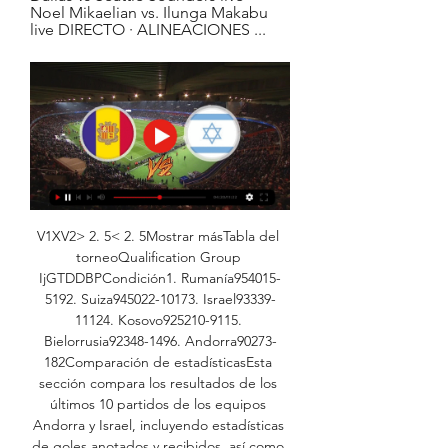
Noel Mikaelian vs. Ilunga Makabu 
live DIRECTO · ALINEACIONES ...
V1XV2> 2. 5< 2. 5Mostrar másTabla del 
torneoQualification Group 
IjGTDDBPCondición1. Rumanía954015-
5192. Suiza945022-10173. Israel93339-
11124. Kosovo925210-9115. 
Bielorrusia92348-1496. Andorra90273-
182Comparación de estadísticasEsta 
sección compara los resultados de los 
últimos 10 partidos de los equipos 
Andorra y Israel, incluyendo estadísticas 
de goles anotados y recibidos, así como 