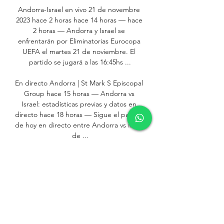
Andorra-Israel en vivo 21 de novembre 
2023 hace 2 horas hace 14 horas — hace 
2 horas — Andorra y Israel se 
enfrentarán por Eliminatorias Eurocopa 
UEFA el martes 21 de noviembre. El 
partido se jugará a las 16:45hs ...

En directo Andorra | St Mark S Episcopal 
Group hace 15 horas — Andorra vs 
Israel: estadísticas previas y datos en 
directo hace 18 horas — Sigue el partido 
de hoy en directo entre Andorra vs Israel 
de ...

Andorra e Israel se miden por la fecha 10 
del grupo IDesde las 14:45 horas, 
Andorra será hoy el anfitrión de Israel, en 
el partido que disputarán por la fecha 10 
del grupo I del torneo UEFA - 
Eliminatorias Eurocopa Alemania 2024 en 
el estadio Estadi Nacional. Los dos 