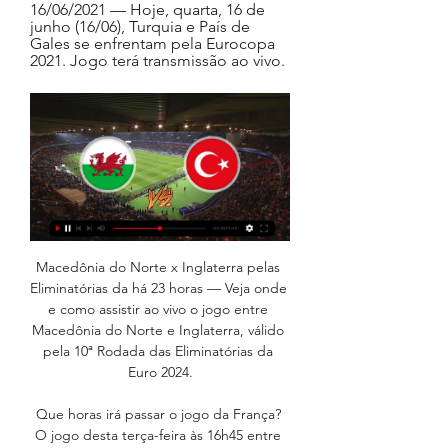
16/06/2021 — Hoje, quarta, 16 de 
junho (16/06), Turquia e País de 
Gales se enfrentam pela Eurocopa 
2021. Jogo terá transmissão ao vivo.
Macedônia do Norte x Inglaterra pelas Eliminatórias da há 23 horas — Veja onde e como assistir ao vivo o jogo entre Macedônia do Norte e Inglaterra, válido pela 10ª Rodada das Eliminatórias da Euro 2024.

Que horas irá passar o jogo da França? O jogo desta terça-feira às 16h45 entre Grécia x França terá transmissão ao vivo no Sportv. Quais jogos de hoje vão passar ao vivo na Globo? 21h30 – Brasil x Argentina – Eliminatórias da Copa Quais jogos de hoje vão ser transmitidos no SBT? Nenhum jogo vai passar no SBT nesta terça-feira. Quais jogos de hoje vão passar ao vivo na Record? Nenhum jogo vai passar na Record nesta terça-feira. Quais jogos de hoje vão ser transmitidos na Band? Nenhum jogo vai passar na Band nesta terça-feira. 

Ucrânia x Itália pelas Eliminatórias da Euro 2024 há 23 horas — Veja onde e como assistir ao vivo o jogo entre Ucrânia e Itália, válido pela 10ª Rodada das Eliminatórias da Euro 2024.

Turquia x País de Gales ao vivo: onde assistir as 19/06/2023 — Turquia e País de Gales entram em campo pelas eliminatórias da Eurocopa, às 15:45 (de Brasília), nesta segunda-feira (19 de junho).

Jogos de hoje (21/11/23): onde assistir futebol ao vivo e há 2 horas — Gibraltar x Holanda — 16h45 — ESPN e Star+; Croácia x Armênia — 16h45 — Sportv; País de Gales x Turquia — 16h45 — Star+; Romênia x Suíça ...

Assistir Turquia x País de Gales ao vivo Grátis HD 19/06 19/06/2023 — Assistir Turquia x País de Gales ao vivo pelo Eliminatórias Da Eurocopa hoje 19/06/2023, assista agora País de Gales e Turquia ao vivo ...

Jogos de hoje, terça-feira, 21; horários e onde assistirPublicado 21/11/2023 às 09h58 Tempo de leitura estimado: 00:00 Holanda e Croácia tentando confirmar vaga na Euro e clássico entre Brasil x Argentina, no Maracanã, pelas Eliminatórias agitam os jogos de hoje. Leia reportagens de esporte no GMC Online Foto: Lucas Figueiredo/CBF Onde assistir ao vivo aos jogos de futebol de hoje Eliminatórias da Copa – América do Sul Rodada 6 20h – Paraguai x Colômbia – Sportv 4 20h30 – Uruguai x Bolívia – Sportv 3 20h30 – Equador x Chile – Sportv 5 21h30 – Brasil x Argentina – Globo e Sportv 23h – Peru x Venezuela – Sportv 2 Amistosos de seleções 16h45 – Polônia x Letônia – Star+ 16h45 – Irlanda x Nova Zelândia – Star+ 16h45 – Áustria x Alemanha – Sportv 2 Eliminatórias da Eurocopa Rodada 10 16h45 – Gibraltar x Holanda – ESPN e Star+ 16h45 – País de Gales x Turquia – ESPN 3 e Star+ 16h45 – Romênia x Suíça – ESPN 4 e Star+ 16h45 – Kosovo x Belarus – Star+ 16h45 – Andorra x Israel – Star+ 16h45 – Grécia x França – Sportv 16h45 – Croácia x Armênia – Sportv 4 Eliminatórias da Copa – África Fase de grupos – Rodada 2 10h – Botsuana x Guiné – Fifa+ 10h – Etiópia x Burkina Faso – Fifa+ 10h – Lesoto x Benin – Fifa+ 10h – Ruanda x África do Sul – Fifa+ 10h – Eswatini x Cabo Verde – Fifa+ 10h – Malaui x Tunísia – Fifa+ 10h – Somália x Uganda – Fifa+ 13h – Líbia x Camarões – Fifa+ 13h – Ilhas Maurício x Angola – Fifa+ 13h – Comores x Gana – Fifa+ 13h – Togo x Senegal – Fifa+ 13h – Sudão do Sul x Mauritânia – Fifa+ 13h – São Tomé e Príncipe x Namíbia – Fifa+ 16h – Níger x Zâmbia – Fifa+ 16h – Tanzânia x Marrocos – CazéTV e Fifa+ Copa do Mundo Sub-17 Oitavas de final 5h30 – Mali x México – Fifa+ 5h30 – Alemanha x Estados Unidos – Sportv e Fifa+ 9h – Marrocos x Irã – Fifa+ 9h – Argentina x Venezuela – CazéTV, Sportv e Fifa+ CONCACAF Nations League 21h30 – Canadá x Jamaica – Youtube Concacaf 23h30 – México x Honduras – Youtube Concacaf Clique aqui e receba as nossas notícias pelo WhatsAppSiga o GMC Online no Instagram Onde irá transmitir o jogo do Brasil, hoje; veja horário O jogo desta terça-feira às 21h30 entre Brasil x Argentina terá transmissão ao vivo na Globo e no Sportv. 

Turquia x País de Gales: Saiba como assistir ao jogo da 16/06/2021 — As emoções da Eurocopa chegam a sua segunda rodada nesta quarta-feira (16). Em partida válida pelo Grupo A, Turquia x País de Gales jogam em ...

Turquia x País de Gales: saiba onde assistir e as prováveis 15/06/2021 — Chegou a hora da segunda rodada da fase de grupos da Eurocopa. Nesta quarta-feira, Turquia e País de Gales se enfrentam buscando suas ...

Palpite: País de Gales x Turquia – Eliminatórias Eurocopa 2024 há 17 horas — Onde assistir? A transmissão de País de Gales x Turquia. TV Aberta: TV Globo. TV por assinatura: SporTV e Disney (ESPN/Star+). Internet ...

Além disso, pelas eliminatórias o atacante disputou apenas três partidas e possui dois gols marcados, e um passe para gol. Portanto, o palpite para que o Harry Wilson marque ao menos uma vez em qualquer momento da partida, é recomendado. País de Gales x Turquia: retrospecto e os jogos anteriores Confronto direto Euro 2023 Qualifying 19/06/23 Turkey 0 País de Gales Euro 2021 16/06/21 2 Últimos cinco jogos do País de Gales Euro 2024 Qualifying 18/11/23 E Armenia 1 Euro 2024 Qualifying 15/10/23 V Croácia International Match 11/10/23 Gibraltar 4 Euro 2024 Qualifying 11/09/23 Latvia International Match 07/09/23 República da Coreia Últimos cinco jogos da Turquia International Match 18/11/23 Alemanha 3 Euro 2024 Qualifying 12/10/23 International Match 12/09/23 D Japão Euro 2024 Qualifying 08/09/23 As últimas notícias do País de Gales O País de Gales faz campanha regular nas Eliminatórias da Eurocopa. 

Alemanha x Turquia: onde assistir, horário e escalações há 3 dias — A seleção lidera o Grupo D, com 16 pontos, seis à frente do País de Gales ONDE ASSISTIR ALEMANHA X TURQUIA AO VIVO. ESPN (TV fechada). Star + ...

O confronto opõe a Turquia, líder do grupo que já garantiu sua vaga na Eurocopa, e País de Gales, que possui chances remotas de classificação. O País de Gales faz campanha regular nas Eliminatórias da Eurocopa, terceiro colocado com 11 pontos, foram três vitórias, dois empates e duas derrotas; A Turquia faz ótima campanha nas Eliminatórias da Eurocopa, líder do grupo com 16 pontos, foram cinco vitórias, um empate e uma derrota; No retrospecto geral entre as seleções são oito jogos oficiais, com quatro vitórias do País de Gales, três vitórias da Turquia e um empate; O jogo entre País de Gales x Turquia pelas Eliminatórias da Eurocopa acontece na terça-feira (21), às 16h45 (horário de Brasília), no Cardiff City Stadium, no País de Gales; Neste artigo você verá onde assistir ao vivo País de Gales x Turquia pelas Eliminatórias da Eurocopa. Onde assistir País de Gales x Turquia ao vivo? O jogo entre País de Gales x Turquia terá transmissão ao vivo para o Brasil de forma exclusiva na plataforma de streaming Star+. 

Portanto, o prognóstico de empate é considerado adequado. Apostar na Stake » Ambas as seleções marcam: sim – 1, 76 Gales possui nove gols marcados e sofridos nos sete jogos que disputou até aqui, média de 1, 29 marcado e sofrido por jogo. A Turquia, por sua vez, possui 13 gols marcados e seis sofridos, com média de 1, 86 marcado e 0, 86 sofrido por jogo. Portanto, pelo índice de gols e por se tratar de uma partida parelha, o palpite para que ambas as seleções marquem é plausível. Apostar na Pinnacle » Marcar em qualquer momento: Harry Wilson – 3, 60 O atacante de 26 anos, é um dos principais jogadores e artilheiro do Fulham e da seleção galesa. Na atual temporada, Wilson disputou 18 partidas, marcou três gols e deu três assistências. 

Foram três vitórias, dois empates e duas derrotas em sete rodadas até aqui. A seleção é a atual terceira colocada do grupo D com 11 pontos conquistados, 2 da Croácia, primeira seleção na zona de classificação. Em sua partida mais recente, País de Gales empatou com a Armênia por 1 a 1, fora de casa. Com este resultado, a seleção caiu para a terceira última posição, mas ainda possui chances de classificação direta para a Eurocopa 2024. 

Alemanha x Turquia: veja onde assistir e horário do amistoso há 3 dias — Também na terça-feira, os turcos voltam a jogar pela competição continental e vão duelar contra o País de Gales. A Alemanha não está jogando ...

Gales X Turquia - Ao vivo - Onde assistir - Eurocopa há 1 dia — Gales enfrenta o Turquia pela Qualifying Round - 10 do Eurocopa - Qualificações, o jogo será transmitido por ESPN 3, STAR+. Saiba agora onde ...

Data: Terça-feira, 21 de novembro de 2023; Horário: 16h45 (horário de Brasília); Local: Cardiff City Stadium, no País de Gales; Onde assistir: Star+ (via streaming). Escalação do País de Gales Provável escalação do País de Gales: Ward; Lockyer, Rodon, Davies; Roberts, J. James, Ampadu, Williams; Johnson, Wilson; Moore. Técnico: Robert Page. Escalação da Turquia Provável escalação da Turquia: Altay; Celik, Bardakci, Kabak, Kadioglu; Akbaba, Ozcan, Yuksek; Akturkoglu, Yilmaz, Yildiz. Técnico: Vincenzo Montella. 

Onde assistir, palpites e escalações de País de Gales x Turquia – Eliminatórias da Eurocopa – 21/11/2023Nesta terça-feira, 21 de novembro, acontece a partida entre País de Gales x Turquia, válida pela 10ª rodada do Grupo B da Eliminatórias da Eurocopa. A bola rola no Cardiff City Stadium, em Gales, às 16h45 (horário de Brasília). 

Palpites: País de Gales x Turquia Os palpites da redação da Trivela Resultado final: empate – 3, 25 Não há uma seleção considerada favorita na décima rodada das Eliminatórias da Eurocopa, no confronto entre País de Gales e Turquia. Isso porque a seleção turca faz ótima campanha, ocupa a primeira posição do grupo e já está matematicamente classificada para a Eurocopa de 2024. Entretanto, enfrenta a seleção de Gales que fará o “jogo da vida”, pois ocupa a terceira posição e ainda possui chances remotas de classificação direta. 

A Turquia assumiu a liderança do grupo com a vitória no jogo anterior, com 6 pontos. Agora, os turcos terão o apoio de sua apaixonada torcida para defender o topo da tavela. Já País de Gales foi goleada dentro de casa e acabou caindo para o terceiro lugar, com 4 pontos. Os galeses agora buscam um triunfo longe dos seus domínios para permanecer na briga por uma vaga. Prováveis escalaçõesTurquia: Gunok; Celik, Demiral, Bardakci, Kadioglu; Calhanoglu, Kokcu; Under, Guler, A