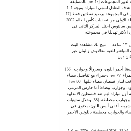
المسابقة. [en 17] لعب لبنان مع تايلاند في المباراة النهائية لدور المجموعات. [en 17] ومع تقدم 
الفريق المنافس في الدقيقة 58، سجل لويس فرنانديز هدف التعادل لتنتهي المباراة بنتيجة 1–1. [en 
17] واحتل المركز الأخير في المجموعة برصيد نقطتين فقط. [en 17] تحت قيادة ثيو بوكر تعادل لبنان 
مع باكستان وسريلانكا وتايلاند في الجولة الأولى من تصفيات كأس العالم 2002. [en 17] وبهجوم جيد 
من رضا عنتر، وهيثم زين، ووارطان غازاريان، وجيلبرتو دوس سانتوس احتل المركز الثاني في 
 وكان الأكثر تهديفًا في مجموعته. 
مشاهدة مباراة بنغلاديش و لبنان بث مباشر 21-11-2023 قبل ١٣ ساعة — تتيح لك مشاهدة البث 
المباشر لكرة القدم الأوروبية على تی وی تو مشاهدة البث المباشر للعبة بنغلاديش و لبنان عبر 
 دون ...
[36] في المباريات التي يخوضها على أرضه، يرتدي لاعبو الفريق قميصًا أحمر اللون، وسروالًا وجوارب 
حمراء مع تفاصيل بيضاء، [en 79] الطقم الاحتياطي عبارة عن زي باللون الأبيض مع تفاصيل حمراء. 
[en 80] خلال مباراته غير الرسمية الأولى في عام 1935، ارتدى منتخب لبنان قمصان بيضاء عليها 
شجرة الأرز اللبناني واسم الاتحاد على الصدر، وسراويل أسود، وجوارب بيضاء؛ أما حارس المرمى 
فارتدى قميصًا أسود وسروالًا أبيض. [37] في عام 1940 بمناسبة أول مباراة لهم ضد فلسطين الانتدابية 
ارتدى لبنان طقمًا أبيضًا بياقة سوداء، إلى جانب سروال أسود وجوارب مخططة. [38] وخلال ستينيات 
القرن الماضي ارتدى المنتخب قميصاً أحمر اللون يتوسطه شريط أفقي أبيض اللون، يحتوي في 
وسطه على شجرة أرز خضراء؛ وكانت السراويل القصيرة بيضاء والجوارب مخططة باللونين الأحمر 
Aug 2006. Retrieved 2020-03. ^ أ ب "Lebanon advance to Round 3". 31 أكتوبر 2007. 