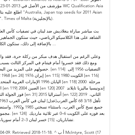
Cup draw". Times of Malta 

بالإضافة إلى ذلك، ستكون الكامي

حصولهم على المزيد من البطاقات الصفراء
الم
مجموعة تضم ت
iginal on 2023-04-09. Retrieved 2018-11-18