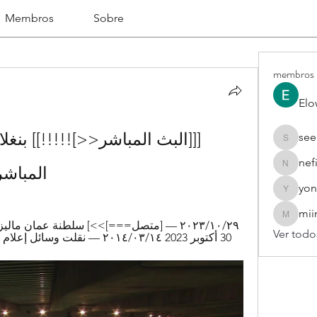
Membros
Sobre
membros
Elo
see
seekhap
nef
المباشر 21 تشرين الثاني 
nefifo18
yon
yongdor
mii
miinguy
Ver todo
30 أكتوبر 2023 ١٤‏/٠٣‏/٢٠١٤ — نقلت وسائل إعلام عن مصادر في سلطنة عمان عن ...