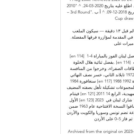
مؤرشف من الأصل في 2013-01-23. اطلع عليه بتاريخ 2020-03-24. ^ "2010 WC Qualification Asia 
– 3rd Round". اطلع عليه بتاريخ 2018-12-09. ^ أ ب "Australia, Japan top seeds for 2011 Asian 
(بالإنجليزية). 
بث مباشر مباراة بنغلاديش ضد لبنان في تصفيات كأس العالم قبل ١٣ دقيقة — سيكون الملعب 
الشاهد على هذا الكلاسيكو الرياضي، حيث ستكون الجماهير في المقدمة لمؤازرة فرقها المفضلة. 
رات على ...
[en 114] وعلى الرغم من استقبال هدف مبكر من ركلة حرة، فقد واصل لبنان الفوز بالمباراة 4-1 
بفضل ثنائية هلال الحلوة. [en 114] ومع ذلك فقد خسروا أمام فيتنام في المركز الثالث بسبب 
، وخرجوا من المنافسة. [en 114] التصفيات 1956 إلى 
1968 1972 تايلاند الثاني، خسر نصف النهائي [en 24] 1976 إيران [en 115] 1980 الكويت [en 116] 
1984 سنغافورة [en 117] 1988 1992 اليابان 1996 الإمارات العربية المتحدة [en 118] 2000 مرحلة 
جموعات تشكيلة تأهل بصفته المضيف [en 119] 2004 الصين [en 120] 2007 إندونيسيا ماليزيا تايلاند 
فيتنام [en 121] 2011 فوز الجولة التمهيدية، الرابع 14 [en 31] 2015 أستراليا [en 122] 2019 الثاني، 
الأول [en 123] 2023 تأهل 3/18 68 كأس العرب[عدل] لبنان في كأس العرب 1963 شارك لبنان في 
جميع نسخ كأس العرب، باستثناء نسختي 1985 و1992. واستضافوا النسخة الافتتاحية عام 1963 ضمن 
ونس وسوريا والكويت والأردن. [en 124] بعد فوزه على الكويت 6–0 عبر ثلاثية مارديك 
تشاباريان، [15] خسر لبنان 3–2 أمام سوريا، ثم فاز 5–0 على الأردن. 

Archived from the or. ^ أ ب McIntyre, Scott (17 