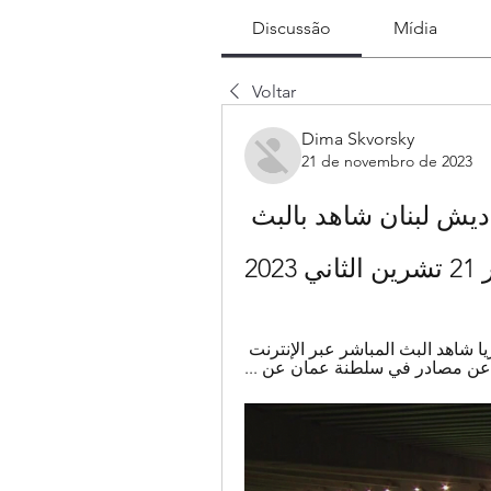
Discussão
Mídia
Voltar
Dima Skvorsky
21 de novembro de 2023
[[[البث المباشر<<]!!!!!]] بنغلاديش لبنان شاهد بالبث 
2023
٢٩‏/١٠‏/٢٠٢٣ — [متصل===]>>] سلطنة عمان ماليزيا شاهد البث المباشر عبر الإنترنت 