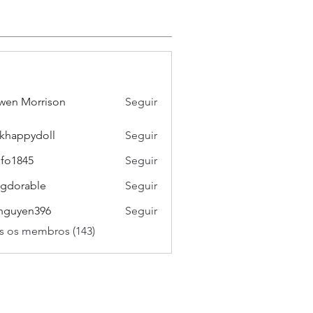
wen Morrison
Seguir
khappydoll
Seguir
pydoll
ifo1845
Seguir
45
gdorable
Seguir
able
nguyen396
Seguir
en396
s os membros (143)