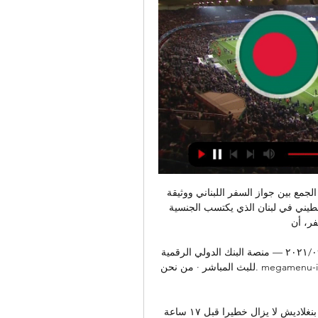
تعليمات أصول منح وثائق السفر البيومتريـة الخاصة - يحظّر الجمع بين جواز السفر اللبناني ووثيقة 
سفر لاجئ فلسطيني في لبنان. - يتوجب على اللاجئ الفلسطيني في لبنان الذي يكتسب الجنسية 
 أن ...
بلد في مهمة: القصة الرائعة لرحلة بنغلاديش نحو التنمية ١٦‏/٠٩‏/٢٠٢١ — منصة البنك الدولي الرقمية 
للبث المباشر · من نحن. megamenu-image-1. يبلغ لبنان · English · لكسمبورغ · Français · ليبيا · 
مدرب لبنان: منتخب بنغلاديش لا يزال خطيرا قبل ١٧ ساعة — LIVE. Remaining Time -0:00. 1x. 