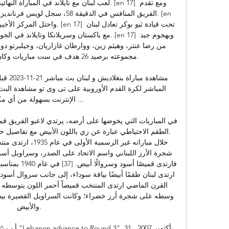
مجموعته برصيد 26 هدف في ست مباريات

الإنترنت بسهولة من أي مكان

والأبيض. 

1 -24