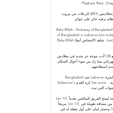
Playba على باقة شاهد.. تابعوا ...
الرحلات من بيروت (BEY) إلى بنجلاديش (BD) | وجهات طيران احجزوا رحلات من بيروت إلى 
ام ترفيه حائز على جوائز.
Baky Billah - Embassy  محافظة بيروت لبنان · Counsellor · Embassy 
of Bangladesh in Leb… تم إبداء الإعجاب من قبل 
Baky Billah شاهد الأشخاص أيضًا. Justin Deal. Community Leader and Organizer. روما, GA · 
شاهد: حر لافح يضرب بنغلاديش ويتسبب بغلق المدارس وقطع 1:00أدت موجة حر شديد في بنغلادش 
إلى‭ ‬غلق مدارس ابتدائية هذا الأسبوع وانقطاع متكرر للتيار الكهربائي مما زاد من سوء أحوال السكان 
 استطاعتهم ...Euronews.com · ٠٧‏/٠٦‏/٢٠٢٣
Bangladesh ضد Lebanon النتيجة المباشرة, H2H والتشكيلات ... Live U-TV على قسم 
Sofascore's كرة القدم live score. أين تشاهد بنغلاديش ضد لبنان؟ ضمن قسم القنوات التلفزيونية، 
ات التي تبث ...
[en 17] وفي المباراة الثانية أمام العراق سجل هدفان في أول 22 دقيقة ليمنح الفريق المنافس تقدماً 
مريحاً. [en 17] ومع ذلك سدد عباس شحرور هدف لبنان الأول في المنافسة من مسافة طويلة في 
الدقيقة 28، وسدد موسى حجيج الهدف الثاني في الدقيقة 76 وحصل لبنان على أول نقطة له في 