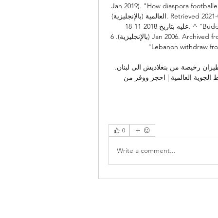
Jan 2019). "How diaspora ". تي آر تي 
العالمية (بالإنجليزية). Retrieved 2021-06-25. ^ أ ب Panahi، Majeed؛ Veroeveren، Pieter. اطلع 
عليه بتاريخ 2018-11-18. ^ "Buddy hopes we can be friends". سيدني مورنينغ هيرالد 
(بالإنجليزية). 6 Jan 2006. Archived from the original on 2023-06-07. Retrieved 2020-03-24. ^ 
Lebanon". بي بي سي نيوز (بالإنجليزية). 
عروض رحلات الطيران من بنغلاديش إلى لبنان حجز تذاكر طيران رخيصة من بنغلاديش الى لبنان. 
جوية العالمية | احجز ووفر من 
0
Write a comment...