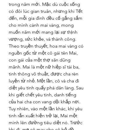
trong năm mới. Mặc dù cuộc sống 
có đôi lúc gian truân, nhưng khi Tết 
đến, mỗi gia đình đều cố gắng sắm 
cho mình cành mai vàng, mong 
muốn năm mới mang lại sự thịnh 
vượng, sức khỏe, và thành công.
Theo truyền thuyết, hoa mai vàng có 
nguồn gốc từ một cô gái tên Mai, 
con gái của một thợ săn dũng 
mãnh. Mai là một nữ hiệp sĩ tài ba, 
tinh thông võ thuật, được cha rèn 
luyện từ nhỏ. Một lần, cô và cha đi 
diệt yêu tinh quấy phá dân làng. Sau 
khi giết chết yêu tinh, danh tiếng 
của hai cha con vang dội khắp nơi. 
Tuy nhiên, vào một lần khác, khi yêu 
tinh rắn xuất hiện trở lại, Mai một 
mình lên đường tiêu diệt nó. Trước 
khi đi, mẹ cô may cho cô bộ đồ 