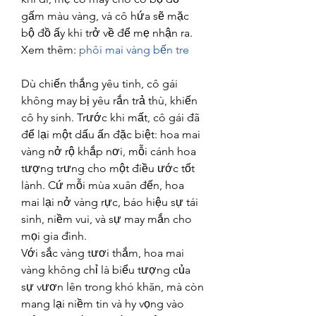
gấm màu vàng, và cô hứa sẽ mặc 
bộ đồ ấy khi trở về để mẹ nhận ra.
Xem thêm: 
phôi mai vàng bến tre
Dù chiến thắng yêu tinh, cô gái 
không may bị yêu rắn trả thù, khiến 
cô hy sinh. Trước khi mất, cô gái đã 
để lại một dấu ấn đặc biệt: hoa mai 
vàng nở rộ khắp nơi, mỗi cánh hoa 
tượng trưng cho một điều ước tốt 
lành. Cứ mỗi mùa xuân đến, hoa 
mai lại nở vàng rực, báo hiệu sự tái 
sinh, niềm vui, và sự may mắn cho 
mọi gia đình.
Với sắc vàng tươi thắm, hoa mai 
vàng không chỉ là biểu tượng của 
sự vươn lên trong khó khăn, mà còn 
mang lại niềm tin và hy vọng vào 