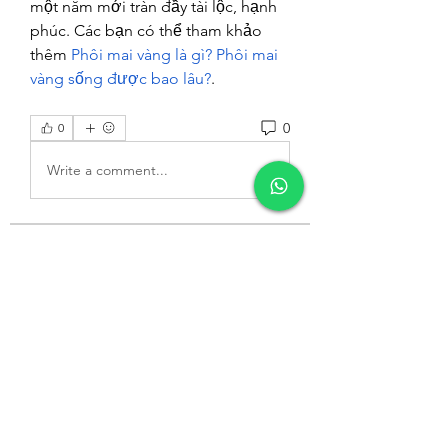
một năm mới tràn đầy tài lộc, hạnh 
phúc. Các bạn có thể tham khảo 
thêm 
Phôi mai vàng là gì? Phôi mai 
vàng sống được bao lâu?
.
0
0
Write a comment...
Informações
Bem-vindo ao grupo! Você pode se
conectar com outros membros
...
Leia Mais
membros
Elowen Morrison
Seguir