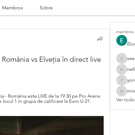
Membros
Sobre
membros
Elo
România vs Elveția în direct live 
see
seekhap
nef
nefifo18
yon
yongdor
mii
miinguy
 - România este LIVE de la 19:30 pe Pro Arena 
Ver todo
locul 1 în grupa de calificare la Euro U-21. 