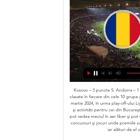
Kosovo – 3 puncte 5. Andorra – 1 punct 6. Belarus – 0 puncte Se califică primele două clasate în fiecare din cele 10 grupe preliminare, urmând ca ultimele 3 locuri să fie decise în martie 2024, în urma play-off-ului Ligii Naţiunilor. Meciul Elveţia - România vine cu surprize şi activităţi pentru cei din Bucureşti. În Parcul Titan a fost instalat un eran unde oamenii pot vedea meciul în aer liber şi pot susţine echipa naţională. Cei mici vor putea lua parte la concursuri şi jocuri unde premiile sunt garantate. Cove este gazda transmisiunii din parc, iar alături de el vor fi multe alte vedete ale postului. 

Elveția - România este LIVE de la 19:30 pe Pro Arena și VOYO! Cu o victorie urcăm pe locul 1 în grupa de calificare la Euro U-21 | Sport. roData publicarii: Marti 21 Noiembrie 2023, 15:00 Data actualizarii: Marti 21 Noiembrie 2023, 15:02 * Euro 2024 se vede în România la PRO TV, Pro Arena și VOYO Naţionala României U21 continuă parcursul spre EURO U21 din 2025: după 5-0 cu Albania, pe teren propriu, tricolorii vor întâlni Elveția, în deplasare, marți de la ora 19:30 pe Stade de la Maladière, în direct pe Pro Arena și VOYO. 

Elveţia - România, 19 iunie, ora 21. 45, la Prima TVPrima TV transmite luni, 19 iunie, de la ora 21. 45, meciul Elveţia - România din preliminariile EURO 2024. România are 7 puncte după primele trei meciuri, învingând Andorra cu 2-0 în deplasare, apoi acasă Belarus cu 2-1, iar vineri, egal, scor 0-0, cu Kosovo. CLASAMENTUL GRUPEI: Clasamentul grupei: 1. Elveţia – 9 puncte 2. România – 7 puncte 3. Israel – 7 puncte 4. 

România x Elveția H2H • 21.11.2023 ≡ fscore.ro ... live, Rezultate fotbal, Scoruri fotbal live, Ultimele scoruri fotbalistice. You must be 18 years old or over to use this site. Please bet responsibly ...

Echipa națională de fotbal a României | Bucharest acum 17 ore — Elveția, în ultimul meci al anului pentru România U21! ELVEȚIA - ROMÂNIA, mâine, 21 noiembrie, ora 19:30, LIVE pe PRO ARENA! Georgescu Ionut Daniel and 241 ...

21 noiembrie UPDATE Selecționata antrenată de Daniel Pancu a susținut luni seară ședința de pregătire oficială înaintea partidei cu Elveția, de marți, 21 noiembrie, ora 19:30, pe Stade de la Maladière, din Neuchatel. UPDATE Pentru meciul României cu Elveția, UEFA a delegat o brigadă de arbitri din Cehia. 

Switzerland - Romania Rezumat: Fotbal Scoruri & Rezumate Calificările pentru Campionatul European UEFA In direct Urmăriți meciul live de Calificările pentru Campionatul European UEFA Fotbal dintre Switzerland și ...

Mihai Dobra, medic primar chirurgie urologică la Centrul de uronefrologie si transplant de la Institutul Clinic Fundeni. Realizator Ioana Brusten Fotbal, Preliminariile EURO 2024, grupa I: ROMÂNIA – ELVETIA Transmisiune directă de pe stadionul Arena Natională din Bucuresti. Comentatori Robert Siscă si Bogdan Pasăre. 

romania-actualitati. roUrmează în programul Radio România Actualităţi Radiojurnal (politice, economice, sociale, culturale *Meteo*) CONTRACRONOMETRU Realizator Radu Antofi 18. 55 Publicitate Ştiri (politice, economice, sociale, culturale * Meteo * Sport) ALTERNATIVE Realizator Dan Alexandru 19. 55 Publicitate ANTENA PARTIDELOR PARLAMENTARE LA DISPOZITIA DUMNEAVOASTRA Realizator Anca Şurian Caproş Noapte bună, copii! „Soldatul şi Vânătorul” de Fraţii EXCELENTA LA EA ACASĂ Invitat: dr. 

România a fost repartizată în grupa I, alături de Elveția Israel, Belarus, Andorra și Kosovo. Primele două clasate din fiecare grupă se califică direct la EURO 2024. În total 20 de echipe se vor califica la EURO 2024 la finalul fazei grupelor. Alte trei reprezentative îşi vor câştiga locul la turneul final în urma play-off-urilor Ligii Naţiunilor, în martie 2024. Germania, gaza turneului final, este calificată din oficiu. Programul și rezultatele din preliminariile EURO 2024Programul corespunde fusului orar al RomânieiGrupa A - clasamentSpania - 21p (calificată matematic la EURO 2024)Scoția 