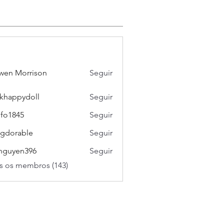
wen Morrison
Seguir
khappydoll
Seguir
pydoll
ifo1845
Seguir
45
gdorable
Seguir
able
nguyen396
Seguir
en396
s os membros (143)