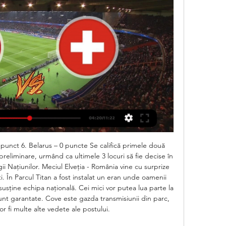
- 17p (calificată matematic la EURO 2024)Novergia - 11pGeorgia - 8pCipru - 0pProgramul grupei A din preliminariile EURO 202416 noiembrie 2023Georgia - Scoția 2-2Cipru - Spania 1-319 noiembrie 2023Scoția - Norvegia 3-3Spania - Georgia 3-1Rezultatele din grupa A din preliminariile EURO 202425 martie 2023: Scoția - Cipru 3-0Spania - Norvegia 3-028 martie 2023: Georgia - Norvegia 1-1Scoția - Spania 2-017 iunie 2023Norvegia - Scoția 1-2Cipru - Georgia 1-220 iunie 2023Norvegia - Cipru 3-1Scoția - Georgia 2-08 septembrie 2023Georgia - Spania 1-7Cipru - Scoția 0-312 septembrie 2023Norvegia - Georgia 2-0 Spania - Cipru 6-012 octombrie 2023Cipru - Norvegia 0-4 Spania - Scoția 2-015 octombrie 2023Georgia - Cipru 4-0Norvegia - Spania 0-1 Grupa B - clasamentFranța - 21p (calificată matematic la EURO 2024)Țările de Jos - 15p (calificată matematic la EURO 2024)Grecia - 12pIrlanda - 6pGibraltar - 0pProgramul grupei B din preliminariile EURO 202416 octombrie 2023Gibraltar - Irlanda 0-4Grecia - Țările de Jos 0-118 noiembrie 2023Franța - Gibraltar 14-0Țările de Jos - Irlanda 1-021 noiembrie 2023Gibraltar - Țările de Jos, ora 21:45Grecia - Franța, ora 21:45Rezultatele din grupa B din preliminariile EURO 202424 martie 2023:Franța - Țările de Jos 4-0Gibraltar - Grecia 0-327 martie 2023:Țările de Jos - Gibraltar 3-0Irlanda - Franța 0-116 iunie 2023Gibraltar - Franța 0-3Grecia - Irlanda 2-119 iunie 2023Franța - Grecia 1-0Irlanda - Gibraltar 3-07 septembrie 2023Franța - Irlanda 2-0Țările de Jos - Grecia 3-010 septembrie 2023Grecia - Gibraltar 5-0 Irlanda - Țările de Jos 1-2 13 octombrie 2023Țările de Jos- Franța 1-2Irlanda - Grecia 0-2Grupa C - clasamentAnglia - 20p (calificată matematic la EURO 2024)Italia - 14p (calificată matematic la EURO 2024)Ucraina - 14pMacedonia de Nord - 8pMalta - 0pProgramul grupei C din preliminariile EURO 202417 noiembrie 2023Anglia - Malta 2-0Italia - Macedonia de Nord 5-220 noiembrie 2023Macedonia de Nord - Anglia 1-1Ucraina - Italia 0-0Rezultatele din grupa C din preliminariile EURO 202423 martie 2023:Italia - Anglia 1-2Macedonia de Nord - Malta 2-126 martie 2023:Anglia - Ucraina 2-0Malta - Italia 0-216 iunie 2023Malta - Anglia 0-4Macedonia de Nord - Ucraina 2-319 iunie 2023Anglia - Macedonia de Nord 7-0Ucraina - Malta 1-09 septembrieUcraina - Anglia 1-1Macedonia de Nord - Italia 1-1 12 septembrie 2023Italia - Ucraina 2-1 Malta - Macedonia de Nord 0-2 14 octombrie 2023Ucraina - Macedonia de Nord 2-0Italia - Malta 4-017 octombrie 2023Anglia - Italia 3-1Malta - Ucraina 1-3Grupa D - clasamentTurcia - 16p (calificată matematic la EURO 2024)Croația - 13pȚara Galilor - 11pArmenia - 8pLetonia - 3pProgramul grupei D din preliminariile EURO 202418 noiembrie 2023Armenia - Țara Galilor 1-1Letonia - Croația 0-221 noiembrie 2023Croația - Armenia, ora 21:45Țara Galilor - Turcia, ora 21:45Rezultatele din grupa D din preliminariile EURO 202425 martie 2023: Armenia - Turcia 1-2Croația - Țara Galilor 1-128 martie 2023:Turcia - Croația 0-2Țara Galilor - Letonia 1-016 iunie 2023Letonia - Turcia 2-3Țara Galilor - Armenia 2-419 iunie 2023Armenia - Letonia 2-1Turcia - Țara Galilor 2-08 septembrie 2023Croația - Letonia 5-0Turcia - Armenia 1-111 septembrieArmenia - Croația 0-1 Letonia - Țara Galilor 0-2 12 octombrieLetonia - Armenia 2-0 Croația - Turcia 0-115 octombrie 2023Turcia - Letonia 4-0 Țara Galilor - Croația 2-1 Grupa E - clasamentAlbania - 15p (calificată matematic la EURO 2024)Cehia - 15p (calificată matematic la EURO 2024)Polonia - 11pRepublica Moldova - 10pInsulele Feroe - 1pProgramul grupei E din preliminariile EURO 202417 noiembrie 2023Republica Moldova - Albania 1-1Polonia - Cehia 1-120 noiembrie 2023Albania - Insulele Feroe 0-0Cehia - Republica Moldova 3-0Rezultatele din grupa E din preliminariile EURO 202424 martie 2023:Cehia - Polonia 3-1Republica Moldova - Insulele Feroe 1-127 martie 2023:Republica Moldova - Cehia 0-0Polonia - Albania 1-017 iunie 2023Albania - Republica Moldova 2-0Insulele Feroe - Cehia 0-320 iunie 2023Insulele Feroe - Albania 1-3Republica Moldova - Polonia 3-27 septembrie 2023Cehia - Albania 1-1Polonia - Insulele Feroe 2-010 septembrie 2023Insulele Feroe - Republica Moldova 0-1 Albania - Polonia 2-0 12 octombrie 2023Albania - Cehia 3-0Insulele Feroe - Polonia 0-215 octombrie 2023Cehia - Insulele Feroe 1-0Polonia - Republica Moldova 1-1 Grupa F - clasamentBelgia - 20p (calificată matematic la EURO 2024)Austria - 19p (calificată matematic la EURO 2024)Suedia - 10pAzerbaidjan - 7pEstonia - 1pProgramul grupei F din preliminariile EURO 202416 noiembrie 2023Azerbaidjan - Suedia 3-0Estonia - Austria 0-219 noiembrie 2023Belgia - Azerbaidjan 5-0Suedia - Estonia 2-0Rezultatele din grupa F din preliminariile EURO 202424 martie 2023: Austria - Azerbaidjan 4-1Suedia - Belgia 0-327 martie 2023:Austria - Estonia 2-1Suedia - Azerbaidjan 5-017 iunie 2023Azerbaidjan - Estonia 1-1Belgia - Austria 1-120 iunie 2023Austria - Suedia 2-0Estonia - Belgia 0-39 septembrieAzerbaidjan - Belgia 0-1Estonia - Suedia 0-512 septembrie 2023Belgia - Estonia 5-0 Suedia - Austria 1-3 13 octombrie 2023Estonia - Azerbaidjan 0-2Austria - Belgia 2-316 octombrie 2023Azerbaidjan - Austria 0-1Belgia - Suedia 1-1 (meci suspendat la pauză, scor 1-1, din cauza atacului armat din Bruxelles. 

Romania vs Elvetia, Ponturi Pariuri Fotbal - Preliminarii... acum 20 de ore — SUPER OFERTE, PARIURI LIVE, BILETE DE COTĂ 30+. TOTUL GRATUIT PE TELEGRAM. PARIAZĂ ACUM. Se aplică T&C. Cote pentru România v Elvetia. Elveția ...

UEFA a decis ca meciul să nu se rejoace, iar rezultatul la pauză să fie rezultatul final)Grupa G - clasamentUngaria - 18p (calificată matematic la EURO 2024)Serbia - 14p (calificată matematic la EURO 2024)Muntenegru - 11pLituania - 6pBulgaria - 3pProgramul grupei G din preliminariile EURO 202416 noiembrie 2023Bulgaria - Ungaria 2-2Muntenegru - Lituania 2-019 noiembrie 2023Ungaria - Muntenegru 3-1Serbia - Bulgaria 2-2Rezultatele din grupa G din preliminariile EURO 202424 martie 2023:Bulgaria - Muntenegru 0-1Serbia - Lituania 2-027 martie 2023: Ungaria - Bulgaria 3-0Munteneg