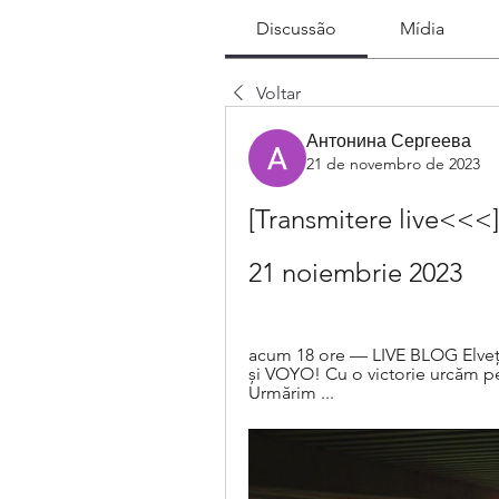
Discussão
Mídia
Voltar
Антонина Сергеева
21 de novembro de 2023
[Transmitere live<<<] 
21 noiembrie 2023
acum 18 ore — LIVE BLOG Elveția
și VOYO! Cu o victorie urcăm pe 
Urmărim ...