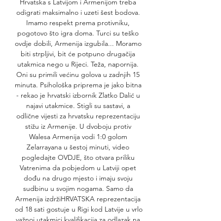
Hrvatska s Latvijom i Armenijom treba 
odigrati maksimalno i uzeti šest bodova. 
Imamo respekt prema protivniku, 
pogotovo što igra doma. Turci su teško 
ovdje dobili, Armenija izgubila... Moramo 
biti strpljivi, bit će potpuno drugačija 
utakmica nego u Rijeci. Teža, napornija. 
Oni su primili većinu golova u zadnjih 15 
minuta. Psihološka priprema je jako bitna 
- rekao je hrvatski izbornik Zlatko Dalić u 
najavi utakmice. Stigli su sastavi, a 
odlične vijesti za hrvatsku reprezentaciju 
stižu iz Armenije. U dvoboju protiv 
Walesa Armenija vodi 1:0 golom 
Zelarrayana u šestoj minuti, video 
pogledajte OVDJE, što otvara priliku 
Vatrenima da pobjedom u Latviji opet 
dođu na drugo mjesto i imaju svoju 
sudbinu u svojim nogama. Samo da 
Armenija izdržiHRVATSKA reprezentacija 
od 18 sati gostuje u Rigi kod Latvije u vrlo 
važnoj utakmici kvalifikacija za odlazak na 