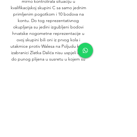
mirno kontrolirala situaciju u 
kvalifikacijskoj skupini C sa samo jednim 
primljenim pogotkom i 10 bodova na 
kontu. Do tog reprezentativnog 
okupljanja su jedini izgubljeni bodovi 
hrvatske nogometne reprezentacije u 
ovoj skupini bili oni iz prvog kola i 
utakmice protiv Walesa na Poljudu kada 
izabranici Zlatka Dalića nisu uspjeli doći 
do punog plijena u susretu u kojem su 
dominirali zahvaljujući pogotku Nathana 
Broadheada u 93. 

U rujnu 2010. godine, Hrvatska je u Latviji 
slavila s 3:0. Strijelci su redom bili Mladen 
Petrić, Ivica Olić i Darijo Srna, dok je 
godinu i mjesec dana kasnije u Hrvatskoj 
rezultat bio 2:0, a strijelci su bili rasni 
golgeteri – Eduardo i Mario Mandžukić. I 
u konačnici, u utakmici igranoj u rujnu na 
Rujevici, Hrvatska je trijumfirala s 5:0. 
Bruno Petković je zabio dva gola, dok su 