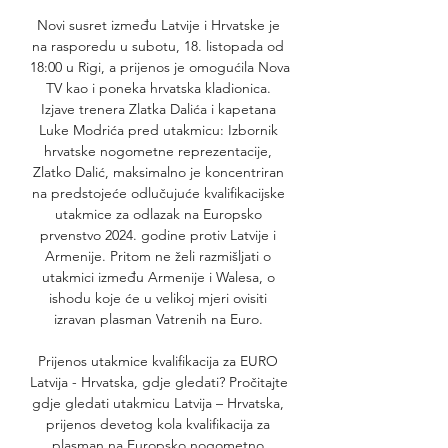
Novi susret između Latvije i Hrvatske je 
na rasporedu u subotu, 18. listopada od 
18:00 u Rigi, a prijenos je omogućila Nova 
TV kao i poneka hrvatska kladionica. 
Izjave trenera Zlatka Dalića i kapetana 
Luke Modrića pred utakmicu: Izbornik 
hrvatske nogometne reprezentacije, 
Zlatko Dalić, maksimalno je koncentriran 
na predstojeće odlučujuće kvalifikacijske 
utakmice za odlazak na Europsko 
prvenstvo 2024. godine protiv Latvije i 
Armenije. Pritom ne želi razmišljati o 
utakmici između Armenije i Walesa, o 
ishodu koje će u velikoj mjeri ovisiti 
izravan plasman Vatrenih na Euro. 

Prijenos utakmice kvalifikacija za EURO 
Latvija - Hrvatska, gdje gledati? Pročitajte 
gdje gledati utakmicu Latvija – Hrvatska, 
prijenos devetog kola kvalifikacija za 
plasman na Europsko nogometno 