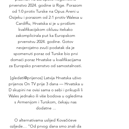
prvenstvo 2024. godine iz Rige. Porazom 
od 1:0 protiv Turske na Opus Areni u 
Osijeku i porazom od 2:1 protiv Walesa u 
Cardiffu, Hrvatska si je u prošlom 
kvalifikacijskom ciklusu itekako 
zakomplicirala put ka Europskom 
prvenstvu 2024. godine. Gotov 
nevjerojatno zvuči podatak da je 
spomenuti poraz od Turske bio prvi 
domaći poraz Hrvatske u kvalifikacijama 
za Europsko prvenstvo od samostalnosti. 

[gledati@prijenos] Latvija Hrvatska uživo 
prijenos On TV prije 3 dana — Hrvatska u 
D skupini ne ovisi sama o sebi i prikupili li 
Wales jednako ili više bodova u ogledima 
s Armenijom i Turskom, čekaju nas 
dodatne ...

O alternativama uslijed Kovačićeve 
ozljede… “Od prvog dana smo znali da 