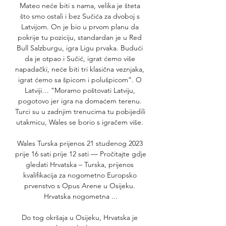
Mateo neće biti s nama, velika je šteta 
što smo ostali i bez Sučića za dvoboj s 
Latvijom. On je bio u prvom planu da 
pokrije tu poziciju, standardan je u Red 
Bull Salzburgu, igra Ligu prvaka. Budući 
da je otpao i Sučić, igrat ćemo više 
napadački, neće biti tri klasična veznjaka, 
igrat ćemo sa špicom i polušpicom”. O 
Latviji… “Moramo poštovati Latviju, 
pogotovo jer igra na domaćem terenu. 
Turci su u zadnjim trenucima tu pobijedili 
utakmicu, Wales se borio s igračem više. 

Wales Turska prijenos 21 studenog 2023 
prije 16 sati prije 12 sati — Pročitajte gdje 
gledati Hrvatska – Turska, prijenos 
kvalifikacija za nogometno Europsko 
prvenstvo s Opus Arene u Osijeku. 
Hrvatska nogometna ...

Do tog okršaja u Osijeku, Hrvatska je 