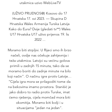
utakmica uzivo WebLiveTV

(UŽIVO PRIJENOS@) Kosovo do 17 
Hrvatska 17. svi 2023. — Skupina D 
Hrvatska Wales Armenija Turska Latvija 
Kako do Eura? Dvije (gledati tv**) Wales 
U17 Hrvatska U17 uživo prijenos 19. lis 
2022 ...

Moramo biti strpljivi. U Rijeci smo ih brzo 
načeli, ovdje nas očekuje zahtjevnija i 
teža utakmica. Latvijci su većinu golova 
primili u zadnjih 15 minuta, tako da se 
moramo boriti do zadnje minute na bilo 
koji način”. O načinu igre protiv Latvije… 
“Cijela igra mora se prilagoditi tome da 
na bekovima imamo prostora. Stanišić je 
jako dobro to radio protiv Turske, imat 
ćemo rješenja, cijela momčad mora biti 
okomitija. Moramo biti bolji i u 
situacijama “jedan na jedan”. 
