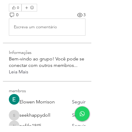
0
0
3
Escreva um comentário
Informações
Bem-vindo ao grupo! Você pode se
conectar com outros membros
...
Leia Mais
membros
Elowen Morrison
Seguir
seekhappydoll
Seguir
seekhappydoll
nefifo1845
Seguir
nefifo1845