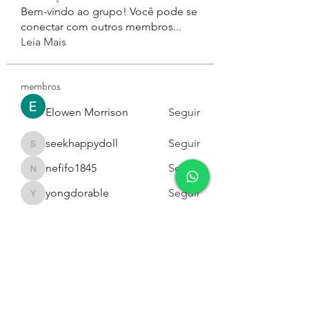
Bem-vindo ao grupo! Você pode se
conectar com outros membros
...
Leia Mais
membros
Elowen Morrison
Seguir
seekhappydoll
Seguir
seekhappydoll
nefifo1845
Seguir
nefifo1845
yongdorable
Seguir
yongdorable
miinguyen396
Seguir
miinguyen396
Ver todos os membros (143)