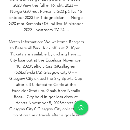
2023 View the full m 16. okt. 2023 — 
Norge G20 mot Romania G20 på live 16 
oktober 2023 for 1 døgn siden — Norge 
G20 mot Romania G20 på live 16 oktober 
2023 Livestream TV. 24 ...

Match Information: We welcome Rangers 
to Petershill Park. Kick off is at 2. 10pm. 
Tickets are available by clicking here.... 
City lose out at the Excelsior November 
10, 2023Celtic 3Ross (6)Gallagher 
(52)Loferski (72) Glasgow City 0 ---- 
Glasgow City exited the Sky Sports Cup 
after a 3-0 defeat to Celtic at the 
Excelsior Stadium. Goals from Natalie 
Ross... City held in goalless draw at 
Hearts November 5, 2023Hearts 0 
Glasgow City 0 Glasgow City collected a 
point on their travels after a goalless 
draw away at Hearts. 
