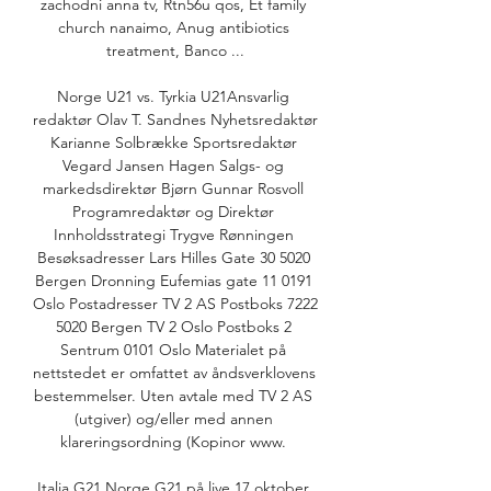
zachodni anna tv, Rtn56u qos, Et family 
church nanaimo, Anug antibiotics 
treatment, Banco ...

Norge U21 vs. Tyrkia U21Ansvarlig 
redaktør Olav T. Sandnes Nyhetsredaktør 
Karianne Solbrække Sportsredaktør 
Vegard Jansen Hagen Salgs- og 
markedsdirektør Bjørn Gunnar Rosvoll 
Programredaktør og Direktør 
Innholdsstrategi Trygve Rønningen 
Besøksadresser Lars Hilles Gate 30 5020 
Bergen Dronning Eufemias gate 11 0191 
Oslo Postadresser TV 2 AS Postboks 7222 
5020 Bergen TV 2 Oslo Postboks 2 
Sentrum 0101 Oslo Materialet på 
nettstedet er omfattet av åndsverklovens 
bestemmelser. Uten avtale med TV 2 AS 
(utgiver) og/eller med annen 
klareringsordning (Kopinor www. 

Italia G21 Norge G21 på live 17 oktober 