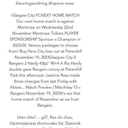
klareringsordning (Kopinor www. 

Glasgow City FCNEXT HOME MATCH 
Our next home match is against 
Montrose on Wednesday 22nd 
November Montrose Tickets PLAYER 
SPONSORSHIP Sponsor a Champion in 
2023/24. Various packages to choose 
from! Buy Here City lose out at Petershill 
November 19, 2023Glasgow City 0 
Rangers 2 Hardy 43(p)’ 90+4 A Rio Hardy 
double gave Rangers victory at Petershill 
Park this afternoon. Leanne Ross made 
three changes from last Friday with 
Abbie... Match Preview | Matchday 13 v 
Rangers November 19, 2023It’s our first 
home match of November as we host 
Rangers. 

Uten tittel ... g21, Res do chao, 
Optimizepress shortcodes list, Dziennik 