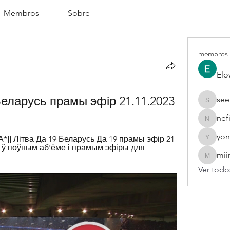
Membros
Sobre
membros
Elo
еларусь прамы эфір 21.11.2023
see
seekhap
nef
nefifo18
yon
]] Літва Да 19 Беларусь Да 19 прамы эфір 21 
yongdor
і ў поўным аб'ёме і прамым эфіры для 
mii
miinguy
Ver todo