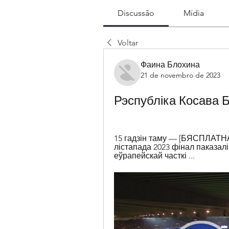
Discussão
Mídia
Voltar
Фаина Блохина
21 de novembro de 2023
Рэспубліка Косава Б
15 гадзін таму — [БЯСПЛАТНА*
лістапада 2023 фінал паказал
еўрапейскай часткі ...