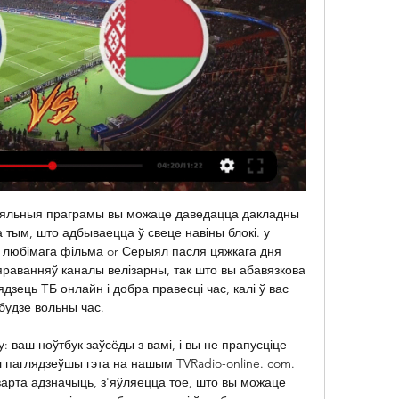
Коссово Коссово – удивительный город с уникальными памятниками архитектуры. Этот небольшой городок, население которого составляет чуть более 2 тысяч человек, является родиной знаменитого полководца и политического деятеля Тадеуша Костюшки. Это самый маленький город в Беларуси. Здесь нет железной дороги и автомобильной магистрали, люди живут тихой размеренной жизнью и знают друг друга в лицо. Население составляет всего 2, 7 тысячи человек, и хотя по существующим нормам городской статус можно получить при наличии не менее 15 тысяч, для Коссово сделано исключение. 

Няўдалыя дэбюты на конкурсе песні Еўрабачанне - Вікіпедыя Рэспубліка Косава ніколі не ўдзельнічала ў конкурсе Еўрабачанне. Косаўскі фінал паказалі ў поўным аб'ёме і прамым эфіры для еўрапейскай часткі СССР.

Его облик, созданный на протяжении веков архитекторами и строителями, являет собой образец классического для запада Беларуси малого города. И этот образ, справедливо рассудили чиновники, должен оставаться неповторимым и уникальным. Как уникально само название города. О нем тут спорят до сих пор. Одни рассказывают легенду о татарском хане, которому местные жители приносили дань и говорили при этом, что идут «к косому». Другие уверяют, что жил в этих краях кузнец по фамилии Косой, который ковал чудо–мечи, не раз спасавшие местных жителей от набега врагов. Третьи, недоумевая по поводу хана, – мол, монголо–татары в этих местах отродясь не бывали, — уверяют, что раньше словом «косава» называли заливные луга, где косили траву. И поэтому правильно называть город по–белорусски — Косава. 

Беларусь Румынія прамы эфір 12.10.2023 Жывы спорт 12 кас 2023 г. — Беларусь - 4, Косава - 4, Андора - 2.-0-. Падпісвайцеся на нас у. T. ПОСОЛЬСТВО РУМЫНИИ в Республике Беларусь Румыния. Откройте Румынию ...

Архіў навін і галоўных падзей за 23. 12. 2021БеларусьбелSputnik БеларусьрусSputnik Беларусь (бел. яз. )белПуцін распавёў пра саюз з Мінскам, пашырэнне НАТА і працу з Кіевам23 снежня 2021, 18:55Уладзімір ПуцінНАТАМінскРасіяКіеўсаюзпрэс-канферэнцыяпрэзідэнтяшчэ 3У навагоднюю ноч мінчане змогуць убачыць у Свіслачы сапраўдную "Піранню"23 снежня 2021, 17:59СвіслачНовы год - 2022Палац спортуяшчэ 3У Косаўскім палацы ўпершыню адбыўся навагодні баль - фота23 снежня 2021, 17:38Новы годбальКосаўскі палацКалядны бальНовы год - 2022КосаваФотафотастужкафотаяшчэ 3Вызначаны памер бюджэту Саюзнай дзяржавы на 2022 год23 снежня 2021, 17:12Саюзная дзяржава Беларусі і РасііДзмітрый МезенцаўБеларусьРасіяСаюзная дзяржавабюджэтдзяржсакратарПарламенцкі сход Саюзнай дзяржавыяшчэ 3Кіраўнік МУС аб групе, якая рыхтавала тэракты: ужо даюць паказанні23 снежня 2021, 16:47ЗдарэнніМУС РББеларусьТэрактІван КубракоўпрэзідэнткіраўнікпаказанніСІЗАяшчэ 3Пуцін: Расія не захоплівае рынак газу ў Еўропе23 снежня 2021, 16:15У свецеУладзімір ПуцінгазЕўропаРасіяЕСрынакяшчэ 3Пуцін расказаў, калі Беларусь і Расія пяройдуць на адзіную валюту23 снежня 2021, 15:50Саюзная дзяржава Беларусі і РасііУладзімір ПуцінРынак працыБеларусьРасіяСаюзная дзяржаваІнтэграцыявалютаграмадзянеяшчэ 3Камунальныя паслугі падаражэюць у Беларусі23 снежня 2021, 15:20ГрошыБеларусьТарыфы ЖКГтарыфыЖыллёва-камунальная гаспадаркаяшчэ 3Пуцін пра абяцанні НАТА не пашырацца на Усход: нас ашукалі23 снежня 2021, 14:52Уладзімір ПуцінНАТАРакетныя сістэмыРасіяПольшчаРумыніяпрэзідэнтУсходяшчэ 3Што сказаў Пуцін аб прымусовай вакцынацыі супраць каронавіруса23 снежня 2021, 14:22Уладзімір ПуцінРасіяВакцынацыяпрышчэпкікаронавірусCOVID-19адказнасцьяшчэ 3Пуцін выказаў меркаванне, што Кіеў рыхтуе ваенную аперацыю ў Данбасе23 снежня 2021, 13:53Уладзімір ПуцінРасіяУкраінаКіеўДанбаскрызісаперацыіУрадВаенная спецаперацыя РФ у Данбасеяшчэ 3Мінадукацыі расказала аб новаўвядзеннях у ЦТ-202223 снежня 2021, 13:17Цэнтралізаванае тэставаннеМінадукацыі РББеларусьфізікаЦТматэматыкаяшчэ 3Прэпарат для лячэння каронавіруса "МИР 19" зарэгістраваны ў Расіі23 снежня 2021, 12:54каронавіруспрэпаратРасіявірусвакцына"амікрон"-штам"МИР 19"лякарстваяшчэ 3Вырабляць "Спутник V" і "Спутник Лайт" па поўным цыкле пачалі ў Беларусі23 снежня 2021, 12:24вакцына "Спутник V""Спутник V"БеларусьвытворчасцьРасійскія вакцыны ад каронавірусавакцынапрэпаратCOVID-19вакцына "Спутник Лайт"яшчэ 3Вялікая прэс-канферэнцыя Уладзіміра Пуціна - поўная версія23 снежня 2021, 12:06Уладзімір ПуцінРасіяпрэс-канферэнцыяКрэмльВідэаВідэаяшчэ 3Лукашэнка сказаў, калі ўжо дакладна прадставяць варыянт новай Канстытуцыі23 снежня 2021, 11:51Аляксандр ЛукашэнкаКанстытуцыяРэферэндумБеларусьГаласаваннебеларусыАсноўны законКанстытуцыя Рэспублікі БеларусьПапраўкі ў Канстытуцыю Беларусіяшчэ 3МЗС РФ: Захад павінен несці адказнасць за мігрантаў на мяжы Польшчы23 снежня 2021, 11:23Калючая загарода ЕўрасаюзаМЗС РФРасіяНелегальныя мігрантымяжа Беларусі і ПольшчымяжаПольшчаЗахадкрызісадказнасцьЕўрапейскі саюзРыгор Лук'янцаўяшчэ 3"Белпошта" датэрмінова выплаціць пенсіі і сацдапамогу перад святамі23 снежня 2021, 10:56РУП "Белпошта"ПенсііБеларусьсвятапоштадапамогаяшчэ 3Саюзны бюджэт абмяркуюць парламентарыі Беларусі і Расіі23 снежня 2021, 10:22Саюзная дзяржава Беларусі і РасііБеларусьРасіяСаюзная дзяржавабюджэтВячаслаў ВалодзінДзярждума РФПарламенцкі сход Саюзнай дзяржавыяшчэ 3ЗША чакае сорам: давядзецца прасіць прабачэння ў Расіі23 снежня 2021, 09:23РасіяЗШАпрабачэннеУ свецеНАТАМасквадамоваДжо БайдэнЗахадяшчэ 3яшчэ 20 матэрыялаўБеларусьНавіны РэпартажАсобаМеркаваннеАфiша СпадчынаЦiкавосткiУ БеларусіУ свецеTelegramVKOKViberАб праекцеКантактыПравілы выкарыстанняПрэс-рэлізыНавіны кампанійПалітыка прыватнасціПалітыка выкарыстання Cookie© 2023 Sputnik. 

станкевіч - Магілёў. media - Mogilev.media ... прамы эфір лідарам Фронту. Аднак апарат КПБ(б) кантраляваў выбарчыя камісіі Рэспублікі Беларусь, розных іншых праграм. Аўтар больш за 200 навуковых прац ...

[[БЯСПЛАТНА*]] Літва Да 19 Беларусь Да 19 прамы эфір 21 15 гадзін таму — [БЯСПЛАТНА*]] Літва Да 19 Беларусь Да 19 прамы эфір 21 лістапада 2023 фінал паказалі ў поўным аб'ёме і прамым эфіры для еўрапейскай часткі ...

Няўдалыя дэбюты на конкурсе песні Еўрабачанне - NiNa.Az 6 дзён таму — Рэспубліка Кос