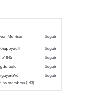
wen Morrison
Seguir
khappydoll
Seguir
pydoll
ifo1845
Seguir
45
gdorable
Seguir
able
nguyen396
Seguir
en396
s os membros (143)