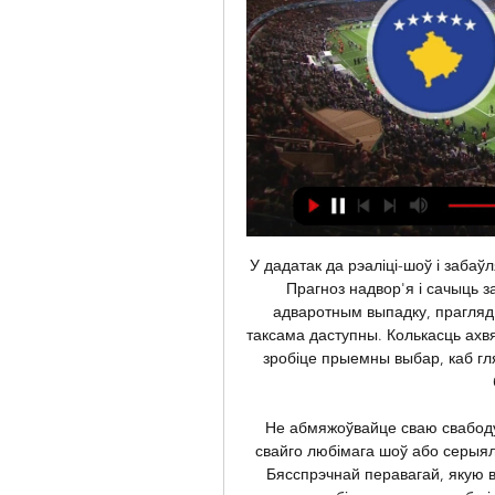
У дадатак да рэаліці-шоў і забаўляльныя праграмы вы можаце даведацца дакладны Прагноз надвор'я і сачыць за тым, што адбываецца ў свеце навіны блокі. у адваротным выпадку, прагляд любімага фільма or Серыял пасля цяжкага дня таксама даступны. Колькасць ахвяраванняў каналы велізарны, так што вы абавязкова зробіце прыемны выбар, каб глядзець ТБ онлайн і добра правесці час, калі ў вас будзе вольны час. 

Не абмяжоўвайце сваю свабоду: ваш ноўтбук заўсёды з вамі, і вы не прапусціце свайго любімага шоў або серыял паглядзеўшы гэта на нашым TVRadio-online. com. Бясспрэчнай перавагай, якую варта адзначыць, з'яўляецца тое, што вы можаце глядзець любімую перадачу або інтрыгуючы кіно у любым месцы і ў любы час, проста маючы бясплатны доступ у Інтэрнэт. Пошук Тэлеканалы па краіне, абярыце самыя папулярныя каналы or праграмы і атрымліваць асалоду ад даступнага і зручнага прагляду ТБ у прамым эфіры онлайн. Карыстальнік зможа глядзець любыя каналы абсалютна бясплатна. Дзякуючы лічбавым тэхналогіям і іх хуткаму росту вы можаце глядзець шоу і фільмы 24/7. На нашым сайце вы знойдзеце ўсё, што вам падабаецца. 

Рэспубліка Косава Беларусь глядзець у прамым эфіры 21 17 гадзін таму — Рэспубліка Косава Беларусь глядзець у прамым эфіры 21 лістапада 2023 3 ліс 2023 г. — Рэспубліка Косава ніколі не ўдзельнічала ў конкурсе ...

Турцыя Да 19 Беларусь Да 19 прамы эфір 18.11.2023 4 дні таму — 24.04.2020 г. 2 красавіка 2019 года па ініцыятыве Рэспублікі Беларусь Генеральная Асамблея ААН прыняла кансэнсусам рэзалюцыю 73/286 ...

RMSI 2023 Group | Restoration Matters 12 кас 2023 г. — [ГЛЯДЗЕЦЬ ТЭЛЕВІЗАР>>] Партугалія Да 21 гадоў Беларусь Да 21 гадоў глядзець анлайн 13.10.2023 тэхніцы канца 80-х гадоў – з той прычыны, ...

Мінус сто долараў - Kamunikat.org пракуратуры Рэспублікі Беларусь» грамадскі актывіст просіць пракурора. Брэсцкай «Беларуская часіна» (прамы эфір). 1 . Дэтэктыўны серыял «Жураў 2». (Расія) ...

Архіў навін і галоўных падзей за 23.12.2021 23 сне 2021 г. — Вялікая прэс-канферэнцыя Уладзіміра Пуціна - прамы эфір - Sputnik Беларусь Канстытуцыя Рэспублікі Беларусь - Sputnik Беларусь. 23 снежня 2021 ...

Прыемна правесці час прагляд вашых любімых тэлеканалаў з камфортам! Інтэрнэт-радыё Для тых, хто любіць слухаць радыё падчас вядзення бізнесу або проста адпачынку, наш ТВ-радыё онлайн сайт дапаможа выбраць любы радыёстанцыя з любой краіны свету! Велізарны выбар самых разнастайных радыёканалы палепшыць ваш вольны час і дапаможа якасна і энергічна выконваць любую працу, займацца ў трэнажорнай зале або правесці вясёлую сустрэчу з сябрамі! Онлайн радыё стала часткай сучаснага свету, у выніку чаго онлайн радыёстанцыі набываючы велізарную папулярнасць. 

Рэспубліка Косава Беларусь прамы эфір 21 лістапада 2023 Рэспубліка Косава Беларусь прамы эфір 21 лістапада 2023 Казахстан, можа хавацца на тэрыторыі Рэспублікі Беларусь і рыхтаваць правядзенне тэрактаў», ...

З велізарнай колькасцю радыёстанцый па ўсім свеце людзі могуць слухаць тое, што хочуць, проста маючы доступ да Інтэрнэту і струменевае радыё онлайн. Слухайце радыё на TVRadio-online. com – гэта самы просты спосаб ісці ў нагу з навінамі свету музыка. Настройцеся на тысячы інтэрнэт-радыёстанцыі. Вы можаце перамыкацца паміж імі станцый і выберыце свае любімыя жанры, якія хочаце слухаць. 

Прамая трансляцыя СТБ - TVRadio-onlineСвет тэлебачання, СТБ - украінскі нацыянальны тэлеканал. Уваходзіць у медыяхолдынг StarLightMedia. Упершыню ён выйшаў у эфір 2 чэрвеня 1997 года. Па стане на 2017 год 94% тэрыторыі краіны знаходзяцца ў зоне ўпэўненага прыёму сігналу СТБ. Тэлеканал транслюецца ва ўсіх абласных цэнтрах і буйных гарадах з насельніцтвам больш за 50, 000 тысяч жыхароў. На часова акупаванай тэрыторыі Крыма не працуе. Тэлебачанне ў прамым эфіры онлайн Любіце быць у курсе ўсіх навін, модных тэндэнцый свету, самых цікавых серыялаў? Развіццё тэхналогій дазваляе не падключаць кабельнае або спадарожнікавае тэлебачанне, якое мае абмежаваную колькасць каналаў і высокі кошт. 

Коссово